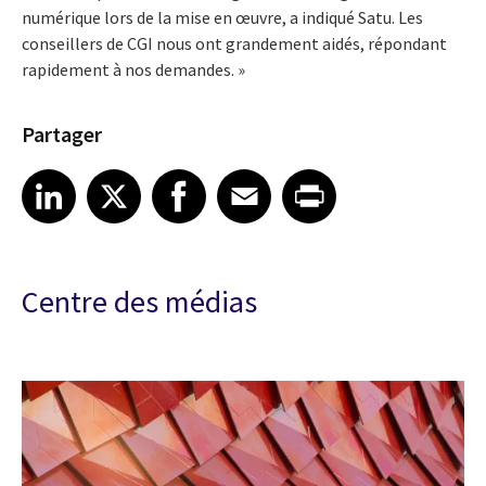
numérique lors de la mise en œuvre, a indiqué Satu. Les
conseillers de CGI nous ont grandement aidés, répondant
rapidement à nos demandes. »
Partager
Share article on LinkedIn
Share article on X
Share article on Facebook
Share article on Email
Share article on Print
LinkedIn
X
Facebook
Email
Print
Centre des médias