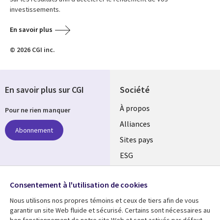
investissements.
En savoir plus
© 2026 CGI inc.
En savoir plus sur CGI
Société
À propos
Pour ne rien manquer
Alliances
Abonnement
Sites pays
ESG
Nos bureaux
Suivez-nous
Consentement à l'utilisation de cookies
Fusions
Nous utilisons nos propres témoins et ceux de tiers afin de vous
Social
Salle de presse
garantir un site Web fluide et sécurisé. Certains sont nécessaires au
Media
bon fonctionnement de notre site Web et sont activés par défaut.