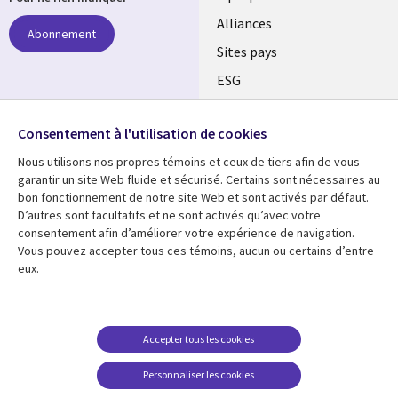
Alliances
Abonnement
Sites pays
ESG
Nos bureaux
Suivez-nous
Consentement à l'utilisation de cookies
Fusions
Nous utilisons nos propres témoins et ceux de tiers afin de vous
Social
Salle de presse
garantir un site Web fluide et sécurisé. Certains sont nécessaires au
Media
bon fonctionnement de notre site Web et sont activés par défaut.
Global
D’autres sont facultatifs et ne sont activés qu’avec votre
FR
consentement afin d’améliorer votre expérience de navigation.
Ressources
Support
Vous pouvez accepter tous ces témoins, aucun ou certains d’entre
eux.
Articles
Accessibilité
Blogues
Données Personnelles
Études de cas
Restrictions et
Accepter tous les cookies
conditions juridiques
Événements
Personnaliser les cookies
Carrières FAQ
Baladodiffusions