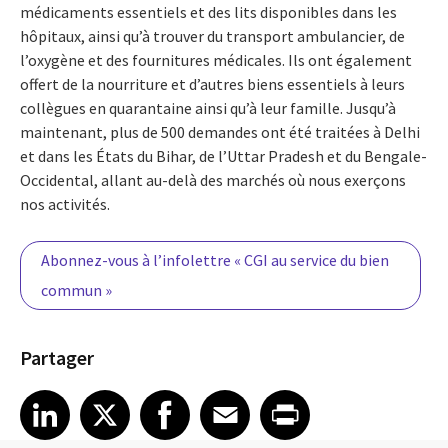
médicaments essentiels et des lits disponibles dans les
hôpitaux, ainsi qu’à trouver du transport ambulancier, de
l’oxygène et des fournitures médicales. Ils ont également
offert de la nourriture et d’autres biens essentiels à leurs
collègues en quarantaine ainsi qu’à leur famille. Jusqu’à
maintenant, plus de 500 demandes ont été traitées à Delhi
et dans les États du Bihar, de l’Uttar Pradesh et du Bengale-
Occidental, allant au-delà des marchés où nous exerçons
nos activités.
Abonnez-vous à l’infolettre « CGI au service du bien
commun »
Partager
Share article on LinkedIn
Share article on X
Share article on Facebook
Share article on Email
Share article on Print
LinkedIn
X
Facebook
Email
Print