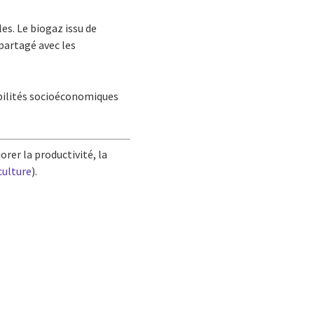
s. Le biogaz issu de
 partagé avec les
ibilités socioéconomiques
rer la productivité, la
culture
).