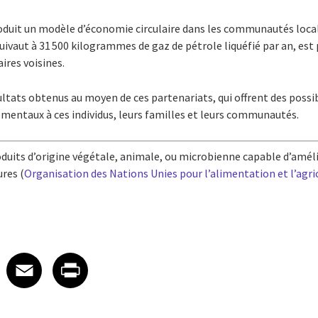
oduit un modèle d’économie circulaire dans les communautés locale
quivaut à 31 500 kilogrammes de gaz de pétrole liquéfié par an, est
res voisines.
ltats obtenus au moyen de ces partenariats, qui offrent des poss
mentaux à ces individus, leurs familles et leurs communautés.
oduits d’origine végétale, animale, ou microbienne capable d’amélio
ures (
Organisation des Nations Unies pour l’alimentation et l’agri
 on LinkedIn
icle on X
e article on Facebook
Share article on Email
Share article on Print
Facebook
Email
Print