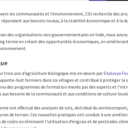
ers les communautés et l’environnement, CGI recherche des proje
 répondant aux besoins locaux, à la stabilité économique et à la du
vec des organisations non gouvernementales en Inde, nous avons 
ong terme en créant des opportunités économiques, en améliorant 
environnement.
que
ur trois ans d’agriculture biologique mis en œuvre par
Ekalavya Fo
quante-huit fermiers dans six villages et contribué à protéger la s
tenu des programmes de formation menés par des experts et l’intr
s aux besoins de la communauté et aux conditions de culture local
mme ont effectué des analyses de sols, distribué du vermicompost,
acres de terrain. Ces nouvelles pratiques ont conduit à une améli
 de coûts en éliminant l’utilisation d’engrais et de pesticides chi