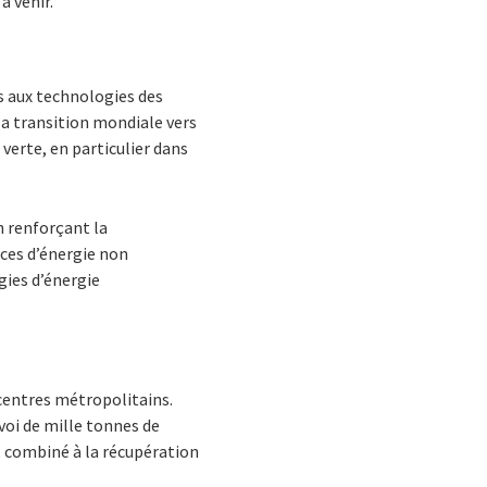
à venir.
s aux technologies des
la transition mondiale vers
 verte, en particulier dans
n renforçant la
rces d’énergie non
gies d’énergie
 centres métropolitains.
nvoi de mille tonnes de
, combiné à la récupération