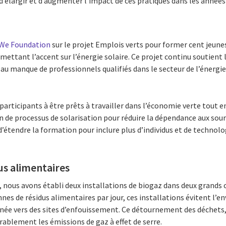
’élargir et d’augmenter l’impact de ces pratiques dans les années 
We Foundation
sur le projet Emplois verts pour former cent jeune
mettant l’accent sur l’énergie solaire. Ce projet continu soutient 
 au manque de professionnels qualifiés dans le secteur de l’énergie
rticipants à être prêts à travailler dans l’économie verte tout e
on de processus de solarisation pour réduire la dépendance aux sou
 d’étendre la formation pour inclure plus d’individus et de technolo
us alimentaires
, nous avons établi deux installations de biogaz dans deux grands
nes de résidus alimentaires par jour, ces installations évitent l’e
nnée vers des sites d’enfouissement. Ce détournement des déchets
ablement les émissions de gaz à effet de serre.