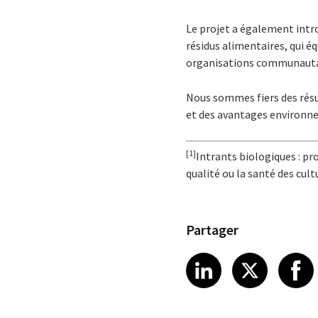
Le projet a également intr
résidus alimentaires, qui é
organisations communautai
Nous sommes fiers des résu
et des avantages environne
[1]
Intrants biologiques : pr
qualité ou la santé des cult
Partager
Share article
Share art
Shar
LinkedIn
X