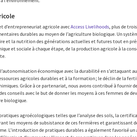
t à l’environnement.
icole
et d’entrepreneuriat agricole avec
Access Livelihoods
, plus de tro
entaires durables au moyen de l’agriculture biologique. Un systè
ire et la nutrition des générations actuelles et futures tout en pré
ue et sociale à chaque étape, de la production agricole à la co
te.
’autonomisation économique avec la durabilité en s’attaquant aux 
essources agricoles durables et à la formation ; le déclin de la fertil
chimiques. Grâce à ce partenariat, nous avons contribué à fournir d
des conseils avec le but de donner les moyens à ces femmes de dev
re biologique.
es pratiques agroécologiques telles que l’analyse des sols, la certifi
ant les moyens de subsistance de ces fermières et garantissant des
rme. L’introduction de pratiques durables a également favorisé un a