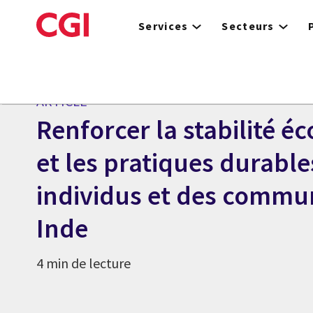
Skip
to
Services
Secteurs
main
content
ARTICLE
Renforcer la stabilité 
et les pratiques durable
individus et des commu
Inde
4 min de lecture