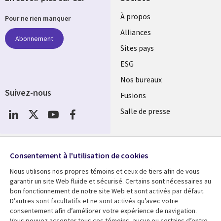
À propos
Pour ne rien manquer
Alliances
Abonnement
Sites pays
ESG
Nos bureaux
Suivez-nous
Fusions
Social
Salle de presse
Media
Global
FR
Ressources
Support
Consentement à l'utilisation de cookies
Nous utilisons nos propres témoins et ceux de tiers afin de vous
Articles
Accessibilité
garantir un site Web fluide et sécurisé. Certains sont nécessaires au
Blogues
Données Personnelles
bon fonctionnement de notre site Web et sont activés par défaut.
D’autres sont facultatifs et ne sont activés qu’avec votre
Études de cas
Restrictions et
consentement afin d’améliorer votre expérience de navigation.
conditions juridiques
Événements
Vous pouvez accepter tous ces témoins, aucun ou certains d’entre