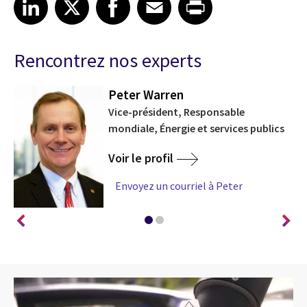
Share article on LinkedIn
Share article on X
Share article on Facebook
Share article on Email
Share article on Print
LinkedIn
X
Facebook
Email
Print
Rencontrez nos experts
Peter Warren
Vice-président, Responsable
mondiale, Énergie et services publics
Voir le profil
Envoyez un courriel à Peter