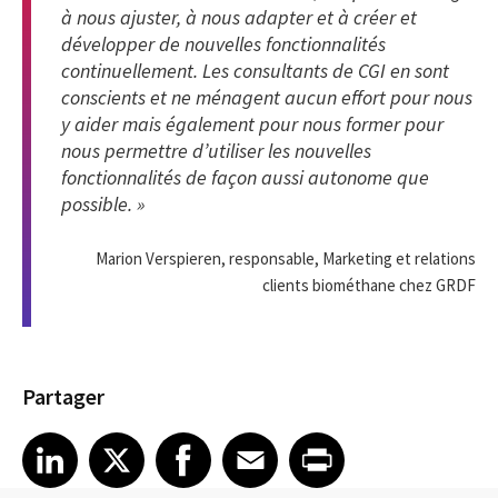
à nous ajuster, à nous adapter et à créer et
développer de nouvelles fonctionnalités
continuellement. Les consultants de CGI en sont
conscients et ne ménagent aucun effort pour nous
y aider mais également pour nous former pour
nous permettre d’utiliser les nouvelles
fonctionnalités de façon aussi autonome que
possible. »
Marion Verspieren, responsable, Marketing et relations
clients biométhane chez GRDF
Partager
Share article on LinkedIn
Share article on X
Share article on Facebook
Share article on Email
Share article on Print
LinkedIn
X
Facebook
Email
Print