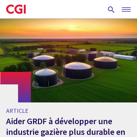
Skip
to
main
content
ARTICLE
Aider GRDF à développer une
industrie gazière plus durable en