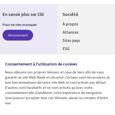
En savoir plus sur CGI
Société
À propos
Pour ne rien manquer
Alliances
Abonnement
Sites pays
ESG
Nos bureaux
Suivez-nous
Consentement à l'utilisation de cookies
Fusions
Nous utilisons nos propres témoins et ceux de tiers afin de vous
Social
Salle de presse
garantir un site Web fluide et sécurisé. Certains sont nécessaires au
Media
bon fonctionnement de notre site Web et sont activés par défaut.
Global
D’autres sont facultatifs et ne sont activés qu’avec votre
FR
consentement afin d’améliorer votre expérience de navigation.
Ressources
Support
Vous pouvez accepter tous ces témoins, aucun ou certains d’entre
eux.
Articles
Accessibilité
Blogues
Données Personnelles