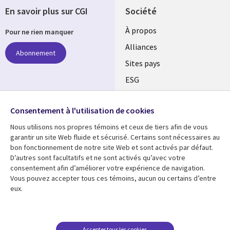
En savoir plus sur CGI
Société
À propos
Pour ne rien manquer
Alliances
Abonnement
Sites pays
ESG
Nos bureaux
Suivez-nous
Consentement à l'utilisation de cookies
Fusions
Nous utilisons nos propres témoins et ceux de tiers afin de vous
Social
Salle de presse
garantir un site Web fluide et sécurisé. Certains sont nécessaires au
Media
bon fonctionnement de notre site Web et sont activés par défaut.
Global
D’autres sont facultatifs et ne sont activés qu’avec votre
FR
consentement afin d’améliorer votre expérience de navigation.
Ressources
Support
Vous pouvez accepter tous ces témoins, aucun ou certains d’entre
eux.
Articles
Accessibilité
Blogues
Données Personnelles
Études de cas
Restrictions et
Accepter tous les cookies