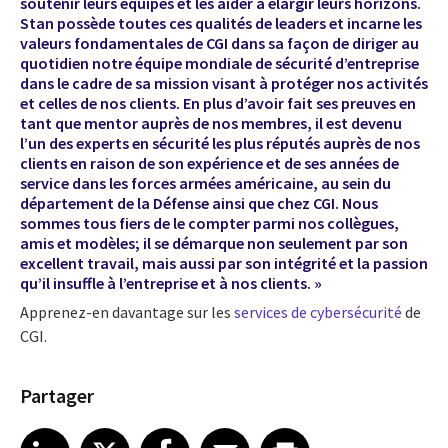
soutenir leurs équipes et les aider à élargir leurs horizons.
Stan possède toutes ces qualités de leaders et incarne les
valeurs fondamentales de CGI dans sa façon de diriger au
quotidien notre équipe mondiale de sécurité d’entreprise
dans le cadre de sa mission visant à protéger nos activités
et celles de nos clients. En plus d’avoir fait ses preuves en
tant que mentor auprès de nos membres, il est devenu
l’un des experts en sécurité les plus réputés auprès de nos
clients en raison de son expérience et de ses années de
service dans les forces armées américaine, au sein du
département de la Défense ainsi que chez CGI. Nous
sommes tous fiers de le compter parmi nos collègues,
amis et modèles; il se démarque non seulement par son
excellent travail, mais aussi par son intégrité et la passion
qu’il insuffle à l’entreprise et à nos clients. »
Apprenez-en davantage sur les
services de cybersécurité
de
CGI.
Partager
Share article on LinkedIn
Share article on X
Share article on Facebook
Share article on Email
Share article on Print
LinkedIn
X
Facebook
Email
Print