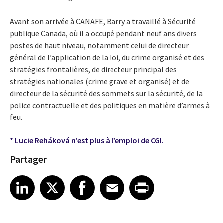
Avant son arrivée à CANAFE, Barry a travaillé à Sécurité
publique Canada, où il a occupé pendant neuf ans divers
postes de haut niveau, notamment celui de directeur
général de l’application de la loi, du crime organisé et des
stratégies frontalières, de directeur principal des
stratégies nationales (crime grave et organisé) et de
directeur de la sécurité des sommets sur la sécurité, de la
police contractuelle et des politiques en matière d’armes à
feu.
* Lucie Reháková n’est plus à l’emploi de CGI.
Partager
Share article on LinkedIn
Share article on X
Share article on Facebook
Share article on Email
Share article on Print
LinkedIn
X
Facebook
Email
Print