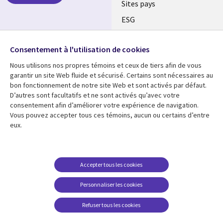
Sites pays
ESG
Nos bureaux
Suivez-nous
Consentement à l'utilisation de cookies
Fusions
Nous utilisons nos propres témoins et ceux de tiers afin de vous
Social
Salle de presse
garantir un site Web fluide et sécurisé. Certains sont nécessaires au
Media
bon fonctionnement de notre site Web et sont activés par défaut.
Global
D’autres sont facultatifs et ne sont activés qu’avec votre
FR
consentement afin d’améliorer votre expérience de navigation.
Ressources
Support
Vous pouvez accepter tous ces témoins, aucun ou certains d’entre
eux.
Articles
Accessibilité
Blogues
Données Personnelles
Études de cas
Restrictions et
Accepter tous les cookies
conditions juridiques
Événements
Personnaliser les cookies
Carrières FAQ
Baladodiffusions
Centre de gestion des
Refuser tous les cookies
Vidéos
témoins