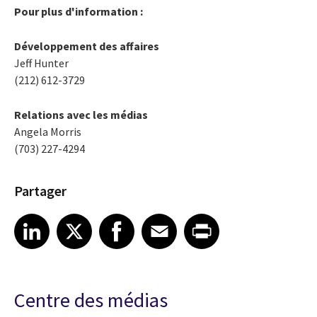
Pour plus d'information :
Développement des affaires
Jeff Hunter
(212) 612-3729
Relations avec les médias
Angela Morris
(703) 227-4294
Partager
Share article on LinkedIn
Share article on X
Share article on Facebook
Share article on Email
Share article on Print
LinkedIn
X
Facebook
Email
Print
Centre des médias