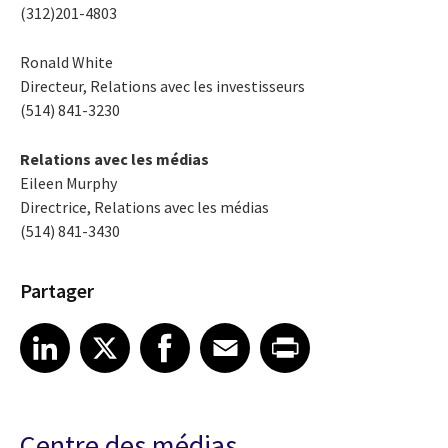
(312)201-4803
Ronald White
Directeur, Relations avec les investisseurs
(514) 841-3230
Relations avec les médias
Eileen Murphy
Directrice, Relations avec les médias
(514) 841-3430
Partager
Share article on LinkedIn
Share article on X
Share article on Facebook
Share article on Email
Share article on Print
LinkedIn
X
Facebook
Email
Print
Centre des médias