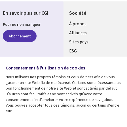
En savoir plus sur CGI
Société
À propos
Pour ne rien manquer
Alliances
Abonnement
Sites pays
ESG
Nos bureaux
Suivez-nous
Consentement à l'utilisation de cookies
Fusions
Nous utilisons nos propres témoins et ceux de tiers afin de vous
Social
Salle de presse
garantir un site Web fluide et sécurisé. Certains sont nécessaires au
Media
bon fonctionnement de notre site Web et sont activés par défaut.
Global
D’autres sont facultatifs et ne sont activés qu’avec votre
FR
consentement afin d’améliorer votre expérience de navigation.
Ressources
Support
Vous pouvez accepter tous ces témoins, aucun ou certains d’entre
eux.
Articles
Accessibilité
Blogues
Données Personnelles