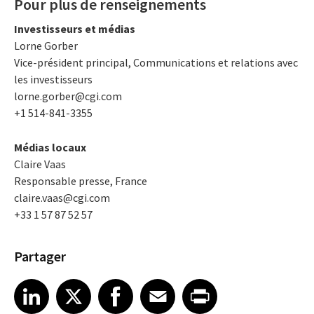
Pour plus de renseignements
Investisseurs et médias
Lorne Gorber
Vice-président principal, Communications et relations avec
les investisseurs
lorne.gorber@cgi.com
+1 514-841-3355
Médias locaux
Claire Vaas
Responsable presse, France
claire.vaas@cgi.com
+33 1 57 87 52 57
Partager
Share article on LinkedIn
Share article on X
Share article on Facebook
Share article on Email
Share article on Print
LinkedIn
X
Facebook
Email
Print