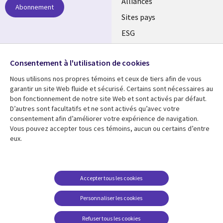
Alliances
Abonnement
Sites pays
ESG
Nos bureaux
Suivez-nous
Consentement à l'utilisation de cookies
Fusions
Nous utilisons nos propres témoins et ceux de tiers afin de vous
Social
Salle de presse
garantir un site Web fluide et sécurisé. Certains sont nécessaires au
Media
bon fonctionnement de notre site Web et sont activés par défaut.
Global
D’autres sont facultatifs et ne sont activés qu’avec votre
FR
consentement afin d’améliorer votre expérience de navigation.
Ressources
Support
Vous pouvez accepter tous ces témoins, aucun ou certains d’entre
eux.
Articles
Accessibilité
Blogues
Données Personnelles
Études de cas
Restrictions et
Accepter tous les cookies
conditions juridiques
Événements
Personnaliser les cookies
Carrières FAQ
Baladodiffusions
Centre de gestion des
Refuser tous les cookies
Vidéos