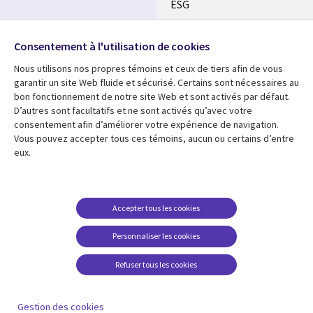
ESG
Nos bureaux
Suivez-nous
Consentement à l'utilisation de cookies
Fusions
Nous utilisons nos propres témoins et ceux de tiers afin de vous
Social
Salle de presse
garantir un site Web fluide et sécurisé. Certains sont nécessaires au
Media
bon fonctionnement de notre site Web et sont activés par défaut.
Global
D’autres sont facultatifs et ne sont activés qu’avec votre
FR
consentement afin d’améliorer votre expérience de navigation.
Ressources
Support
Vous pouvez accepter tous ces témoins, aucun ou certains d’entre
eux.
Articles
Accessibilité
Blogues
Données Personnelles
Études de cas
Restrictions et
Accepter tous les cookies
conditions juridiques
Événements
Personnaliser les cookies
Carrières FAQ
Baladodiffusions
Centre de gestion des
Refuser tous les cookies
Vidéos
témoins
En voir plus
Gestion des cookies