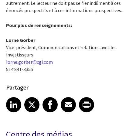
autrement. Le lecteur ne doit pas se fier indûment à ces
énoncés prospectifs et à ces informations prospectives.
Pour plus de renseignements:
Lorne Gorber
Vice-président, Communications et relations avec les
investisseurs
lorne.gorber@cgi.com
514 841-3355
Partager
Share article on LinkedIn
Share article on X
Share article on Facebook
Share article on Email
Share article on Print
LinkedIn
X
Facebook
Email
Print
Centre des médias