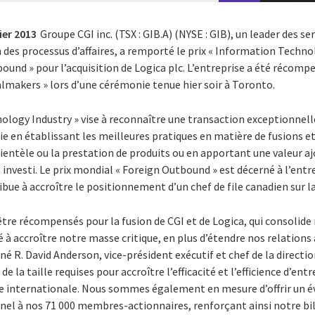
ier 2013
Groupe CGI inc. (TSX : GIB.A) (NYSE : GIB), un leader des s
 des processus d’affaires, a remporté le prix « Information Technol
ound » pour l’acquisition de Logica plc. L’entreprise a été récomp
makers » lors d’une cérémonie tenue hier soir à Toronto.
ology Industry » vise à reconnaître une transaction exceptionnelle
rie en établissant les meilleures pratiques en matière de fusions et
clientèle ou la prestation de produits ou en apportant une valeur 
investi. Le prix mondial « Foreign Outbound » est décerné à l’entre
ue à accroître le positionnement d’un chef de file canadien sur l
re récompensés pour la fusion de CGI et de Logica, qui consolide
é à accroître notre masse critique, en plus d’étendre nos relations 
né R. David Anderson, vice-président exécutif et chef de la directio
 la taille requises pour accroître l’efficacité et l’efficience d’entr
internationale. Nous sommes également en mesure d’offrir un éve
l à nos 71 000 membres-actionnaires, renforçant ainsi notre bi