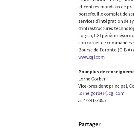
et centres mondiaux de pres
portefeuille complet de se
services d’intégration de 
d’infrastructures technolog
Logica, CGI génère désormai
son carnet de commandes s’é
Bourse de Toronto (GIB.A) a
www.cgi.com
.
Pour plus de renseigneme
Lorne Gorber
Vice-président principal, C
lorne.gorber@cgi.com
514-841-3355
Partager