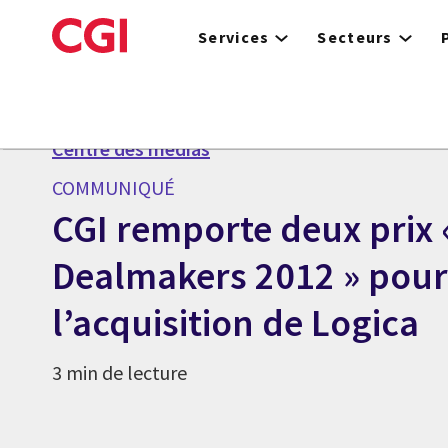
Skip
to
Services
Secteurs
main
content
Centre des médias
COMMUNIQUÉ
CGI remporte deux prix
Dealmakers 2012 » pour
l’acquisition de Logica
3 min de lecture