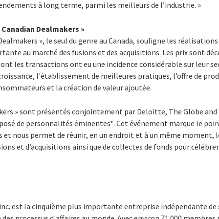
rendements à long terme, parmi les meilleurs de l’industrie. »
 Canadian Dealmakers »
lmakers », le seul du genre au Canada, souligne les réalisations 
ante au marché des fusions et des acquisitions. Les prix sont déc
dont les transactions ont eu une incidence considérable sur leur se
croissance, l'établissement de meilleures pratiques, l’offre de prod
nsommateurs et la création de valeur ajoutée.
kers » sont présentés conjointement par Deloitte, The Globe and
omposé de personnalités éminentes*. Cet événement marque le poin
s et nous permet de réunir, en un endroit et à un même moment, le
ons et d’acquisitions ainsi que de collectes de fonds pour célébrer
inc. est la cinquième plus importante entreprise indépendante de 
n des processus d'affaires au monde. Avec environ 71 000 membres 