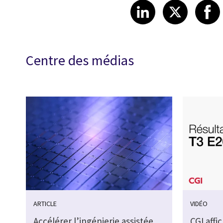
Share article
Share art
Shar
LinkedIn
X
Centre des médias
ARTICLE
VIDÉO
Accélérer l’ingénierie assistée
CGI affi