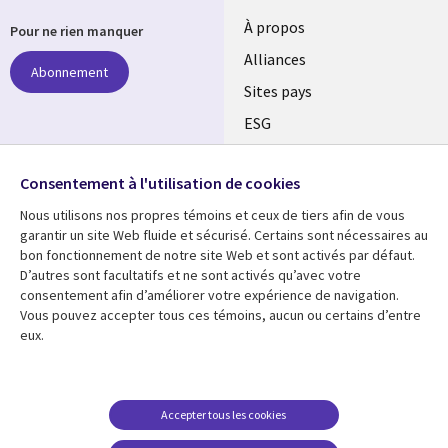
À propos
Pour ne rien manquer
Alliances
Abonnement
Sites pays
ESG
Nos bureaux
Suivez-nous
Consentement à l'utilisation de cookies
Fusions
Nous utilisons nos propres témoins et ceux de tiers afin de vous
Social
Salle de presse
garantir un site Web fluide et sécurisé. Certains sont nécessaires au
Media
bon fonctionnement de notre site Web et sont activés par défaut.
Global
D’autres sont facultatifs et ne sont activés qu’avec votre
FR
consentement afin d’améliorer votre expérience de navigation.
Ressources
Support
Vous pouvez accepter tous ces témoins, aucun ou certains d’entre
eux.
Articles
Accessibilité
Blogues
Données Personnelles
Études de cas
Restrictions et
Accepter tous les cookies
conditions juridiques
Événements