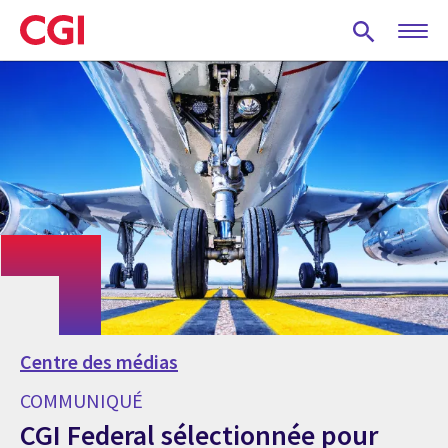
Skip
to
main
content
Centre des médias
COMMUNIQUÉ
CGI Federal sélectionnée pour