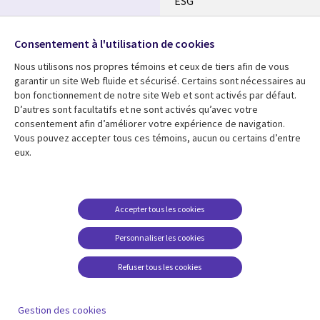
ESG
Nos bureaux
Suivez-nous
Consentement à l'utilisation de cookies
Fusions
Nous utilisons nos propres témoins et ceux de tiers afin de vous
Social
Salle de presse
garantir un site Web fluide et sécurisé. Certains sont nécessaires au
Media
bon fonctionnement de notre site Web et sont activés par défaut.
Global
D’autres sont facultatifs et ne sont activés qu’avec votre
FR
consentement afin d’améliorer votre expérience de navigation.
Ressources
Support
Vous pouvez accepter tous ces témoins, aucun ou certains d’entre
eux.
Articles
Accessibilité
Blogues
Données Personnelles
Études de cas
Restrictions et
Accepter tous les cookies
conditions juridiques
Événements
Personnaliser les cookies
Carrières FAQ
Baladodiffusions
Centre de gestion des
Refuser tous les cookies
Vidéos
témoins
En voir plus
Gestion des cookies