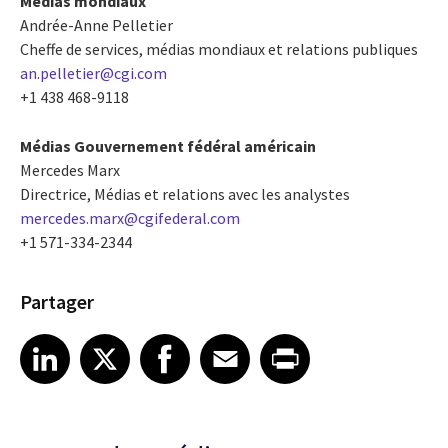
Médias mondiaux
Andrée-Anne Pelletier
Cheffe de services, médias mondiaux et relations publiques
an.pelletier@cgi.com
+1 438 468-9118
Médias Gouvernement fédéral américain
Mercedes Marx
Directrice, Médias et relations avec les analystes
mercedes.marx@cgifederal.com
+1 571-334-2344
Partager
Share article on LinkedIn
Share article on X
Share article on Facebook
Share article on Email
Share article on Print
LinkedIn
X
Facebook
Email
Print