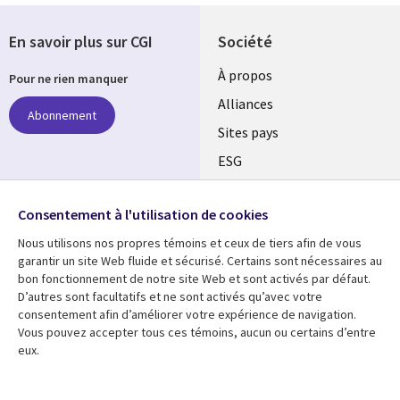
En savoir plus sur CGI
Société
À propos
Pour ne rien manquer
Alliances
Abonnement
Sites pays
ESG
Nos bureaux
Suivez-nous
Consentement à l'utilisation de cookies
Fusions
Nous utilisons nos propres témoins et ceux de tiers afin de vous
Social
Salle de presse
garantir un site Web fluide et sécurisé. Certains sont nécessaires au
Media
bon fonctionnement de notre site Web et sont activés par défaut.
Global
D’autres sont facultatifs et ne sont activés qu’avec votre
FR
consentement afin d’améliorer votre expérience de navigation.
Ressources
Support
Vous pouvez accepter tous ces témoins, aucun ou certains d’entre
eux.
Articles
Accessibilité
Blogues
Données Personnelles