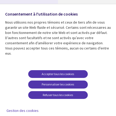
Nos bureaux
Suivez-nous
Consentement à l'utilisation de cookies
Fusions
Nous utilisons nos propres témoins et ceux de tiers afin de vous
Social
Salle de presse
garantir un site Web fluide et sécurisé. Certains sont nécessaires au
Media
bon fonctionnement de notre site Web et sont activés par défaut.
Global
D’autres sont facultatifs et ne sont activés qu’avec votre
FR
consentement afin d’améliorer votre expérience de navigation.
Ressources
Support
Vous pouvez accepter tous ces témoins, aucun ou certains d’entre
eux.
Articles
Accessibilité
Blogues
Données Personnelles
Études de cas
Restrictions et
Accepter tous les cookies
conditions juridiques
Événements
Personnaliser les cookies
Carrières FAQ
Baladodiffusions
Centre de gestion des
Refuser tous les cookies
Vidéos
témoins
En voir plus
Gestion des cookies