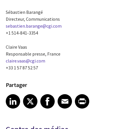
Sébastien Barangé
Directeur, Communications
sebastien.barange@cgi.com
+1 514-841-3354
Claire Vaas
Responsable presse, France
claire.vaas@cgi.com
+33 1 57 87 52 57
Partager
Share article on LinkedIn
Share article on X
Share article on Facebook
Share article on Email
Share article on Print
LinkedIn
X
Facebook
Email
Print