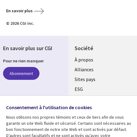
En savoir plus
© 2026 CGI inc.
En savoir plus sur CGI
Société
À propos
Pour ne rien manquer
Alliances
Abonnement
Sites pays
ESG
Nos bureaux
Suivez-nous
Consentement à l'utilisation de cookies
Fusions
Nous utilisons nos propres témoins et ceux de tiers afin de vous
Social
Salle de presse
garantir un site Web fluide et sécurisé. Certains sont nécessaires au
Media
bon fonctionnement de notre site Web et sont activés par défaut.
Global
D’autres sont facultatifs et ne sont activés qu’avec votre