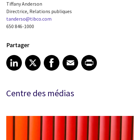
Tiffany Anderson
Directrice, Relations publiques
tanderso@tibco.com
650 846-1000
Partager
Share article on LinkedIn
Share article on X
Share article on Facebook
Share article on Email
Share article on Print
LinkedIn
X
Facebook
Email
Print
Centre des médias