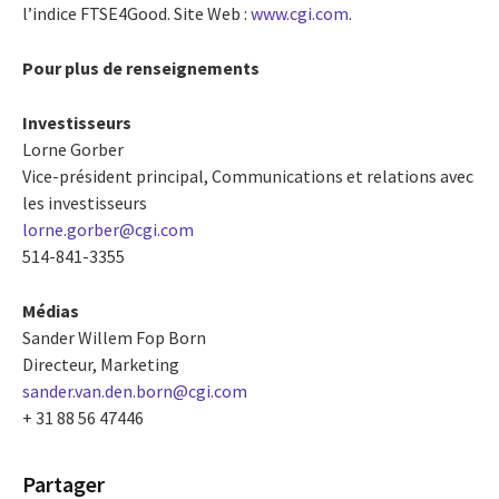
l’indice FTSE4Good. Site Web :
www.cgi.com
.
Pour plus de renseignements
Investisseurs
Lorne Gorber
Vice-président principal, Communications et relations avec
les investisseurs
lorne.gorber@cgi.com
514-841-3355
Médias
Sander Willem Fop Born
Directeur, Marketing
sander.van.den.born@cgi.com
+ 31 88 56 47446
Partager