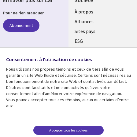
En savoir plus sur CGI
Société
À propos
Pour ne rien manquer
Alliances
Abonnement
Sites pays
ESG
Nos bureaux
Suivez-nous
Consentement à l'utilisation de cookies
Fusions
Nous utilisons nos propres témoins et ceux de tiers afin de vous
Social
Salle de presse
garantir un site Web fluide et sécurisé. Certains sont nécessaires au
Media
bon fonctionnement de notre site Web et sont activés par défaut.
Global
D’autres sont facultatifs et ne sont activés qu’avec votre
FR
consentement afin d’améliorer votre expérience de navigation.
Ressources
Support
Vous pouvez accepter tous ces témoins, aucun ou certains d’entre
eux.
Articles
Accessibilité
Blogues
Données Personnelles
Études de cas
Restrictions et
Accepter tous les cookies
conditions juridiques