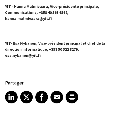
YIT - Hanna Malmivaara, Vice-présidente principale,
Communications, +358 40 561 6568,
hanna.malmivaara@yit.fi
YIT- Esa Nykänen, Vice-président principal et chef de la
direction informatique, +358 50 522 8279,
esa.nykanen@yit.fi
Partager
Share article on LinkedIn
Share article on X
Share article on Facebook
Share article on Email
Share article on Print
LinkedIn
X
Facebook
Email
Print