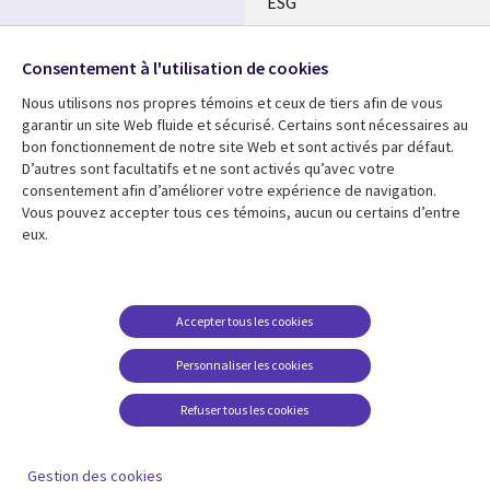
ESG
Nos bureaux
Suivez-nous
Consentement à l'utilisation de cookies
Fusions
Nous utilisons nos propres témoins et ceux de tiers afin de vous
Social
Salle de presse
garantir un site Web fluide et sécurisé. Certains sont nécessaires au
Media
bon fonctionnement de notre site Web et sont activés par défaut.
Global
D’autres sont facultatifs et ne sont activés qu’avec votre
FR
consentement afin d’améliorer votre expérience de navigation.
Ressources
Support
Vous pouvez accepter tous ces témoins, aucun ou certains d’entre
eux.
Articles
Accessibilité
Blogues
Données Personnelles
Études de cas
Restrictions et
Accepter tous les cookies
conditions juridiques
Événements
Personnaliser les cookies
Carrières FAQ
Baladodiffusions
Centre de gestion des
Refuser tous les cookies
Vidéos
témoins
En voir plus
Gestion des cookies