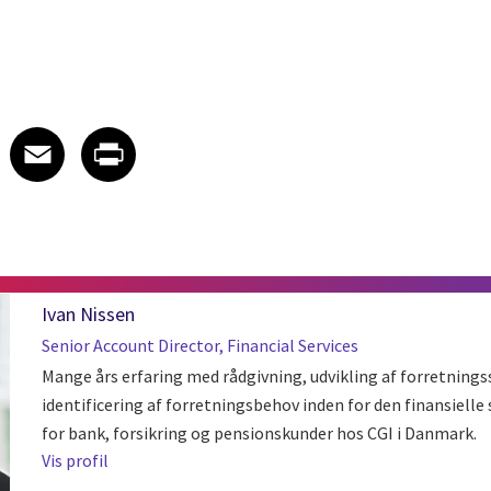
 on LinkedIn
icle on X
e article on Facebook
Share article on Email
Share article on Print
Facebook
Email
Print
Ivan Nissen
Senior Account Director, Financial Services
Mange års erfaring med rådgivning, udvikling af forretnings
identificering af forretningsbehov inden for den finansielle 
for bank, forsikring og pensionskunder hos CGI i Danmark.
Vis profil