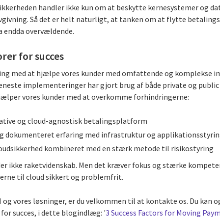
ikkerheden handler ikke kun om at beskytte kernesystemer og da
vgivning. Så det er helt naturligt, at tanken om at flytte betalings
ja endda overvældende.
rer for succes
faring med at hjælpe vores kunder med omfattende og komplekse 
eneste implementeringer har gjort brug af både private og public 
ælper vores kunder med at overkomme forhindringerne:
native og cloud-agnostisk betalingsplatform
g dokumenteret erfaring med infrastruktur og applikationsstyri
loudsikkerhed kombineret med en stærk metode til risikostyring
åder ikke raketvidenskab. Men det kræver fokus og stærke kompet
rne til cloud sikkert og problemfrit.
GI og vores løsninger, er du velkommen til at kontakte os. Du kan
for succes, i dette blogindlæg: '
3 Success Factors for Moving Paym