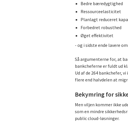
Bedre bæredygtighed
Ressourceelasticitet
Planlagt reduceret kapa
Forbedret robusthed
Øget effektivitet
- og i sidste ende lavere o
Så argumenterne for, at ba
bankcheferne er fuldt ud kl
Ud af de 264 bankchefer, vi
flere end halvdelen at migr
Bekymring for sikk
Men viljen kommer ikke ude
som en mindre sikkerhedsri
public cloud-løsninger.