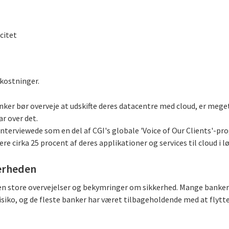
citet
mkostninger.
nker bør overveje at udskifte deres datacentre med cloud, er mege
ar over det.
 interviewede som en del af CGI's globale 'Voice of Our Clients'-p
ere cirka 25 procent af deres applikationer og services til cloud i
erheden
n store overvejelser og bekymringer om sikkerhed. Mange banker 
siko, og de fleste banker har været tilbageholdende med at flytte