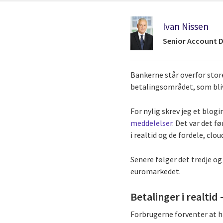
Ivan Nissen
Senior Account Di
Bankerne står overfor store
betalingsområdet, som bliv
For nylig skrev jeg et blo
meddelelser
. Det var det f
i realtid og de fordele, clou
Senere følger det tredje o
euromarkedet.
Betalinger i realtid
Forbrugerne forventer at h