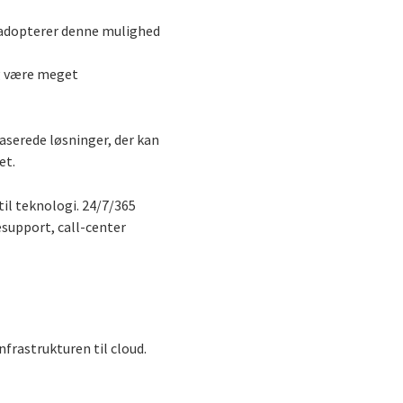
 adopterer denne mulighed
ig være meget
baserede løsninger, der kan
et.
il teknologi. 24/7/365
esupport, call-center
frastrukturen til cloud.