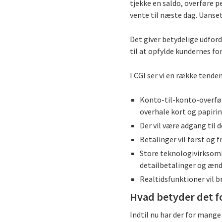
tjekke en saldo, overføre p
vente til næste dag. Uanset
Det giver betydelige udfordr
til at opfylde kundernes fo
I CGI ser vi en række tend
Konto-til-konto-overfør
overhale kort og papiri
Der vil være adgang til 
Betalinger vil først og 
Store teknologivirksomhe
detailbetalinger og æn
Realtidsfunktioner vil b
Hvad betyder det f
Indtil nu har der for mange