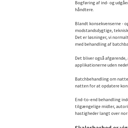
Bogføring af ind- og udgåe
håndtere.
Blandt konsekvenserne - og
modstandsdygtige, tekniske
Det er løsninger, vi norma
med behandling af batchba
Det bliver også afgørende,
applikationerne uden nedeti
Batchbehandling om natten 
natten for at opdatere kont
End-to-end behandling inden
tilgængelige midler, autori
hastigheder langt over nor
Skalerbarhed er vig