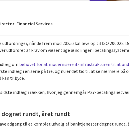
rector, Financial Services
 udfordringer, når de frem mod 2025 skal leve op til ISO 200022. 
er udfordret af krav om væsentlige ændringer i betalingssystem
gindlæg om
behovet for at modernisere it-infrastrukturen til at un
ørste indlæg i en serie på tre, og nu er det tid til at se nærmere p
d kan tilbyde.
g sidste indlæg i rækken, hvor jeg gennemgår P27-betalingsnetvæ
 - døgnet rundt, året rundt
ave adgang til et komplet udvalg af banktjenester døgnet rundt, å