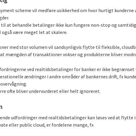
payment scheme vil medføre usikkerhed om hvor hurtigt kunderne
gder.
n til at behandle betalinger ikke kun fungere non-stop og samtid
 også være meget let at skalere.
oner med stor volumen vil sandsynligvis flytte til fleksible, cloud
d at mængden af transaktioner vokser og produkterne bliver modn
ordringerne ved realtidsbetalinger for banker er ikke begrænset t
rationelle ændringer i andre områder af bankernes drift, fx kund
sovervågning.
e ofte bliver undervurderet eller helt ignoreret.
n
e udfordringer med realtidsbetalinger kan løses ved at flytte in
te eller public cloud, er fordelene mange, fx