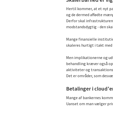
Hertil kommer, at et nyt 
og de dermed affødte mæn
Derfor skal infrastrukture
modstandsdygtig - den skal
Mange finansielle instituti
skaleres hurtigt i takt me
Men implikationerne og udf
behandling kræver også ope
aktiviteter og transaktion
Det er områder, som desværr
Betalinger i cloud'e
Mange af bankernes kommend
Uanset om man vælger priva