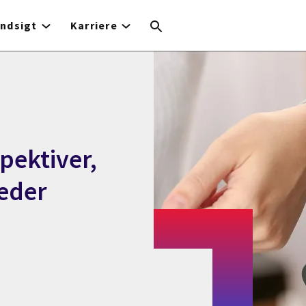
Indsigt
Karriere
spektiver,
eder