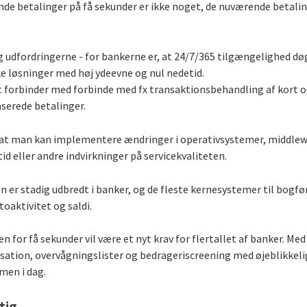
nde betalinger på få sekunder er ikke noget, de nuværende betali
 udfordringerne - for bankerne er, at 24/7/365 tilgængelighed d
 løsninger med høj ydeevne og nul nedetid.
lt forbinder med forbinde med fx transaktionsbehandling af kort
serede betalinger.
 at man kan implementere ændringer i operativsystemer, middlewa
d eller andre indvirkninger på servicekvaliteten.
er stadig udbredt i banker, og de fleste kernesystemer til bogfø
oaktivitet og saldi.
 for få sekunder vil være et nyt krav for flertallet af banker. Med
sation, overvågningslister og bedrageriscreening med øjeblikkelig
men i dag.
tig