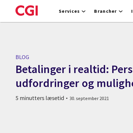
Skip
to
Services
Brancher
main
content
BLOG
Betalinger i realtid: Per
udfordringer og muligh
5 minutters læsetid
30. september 2021