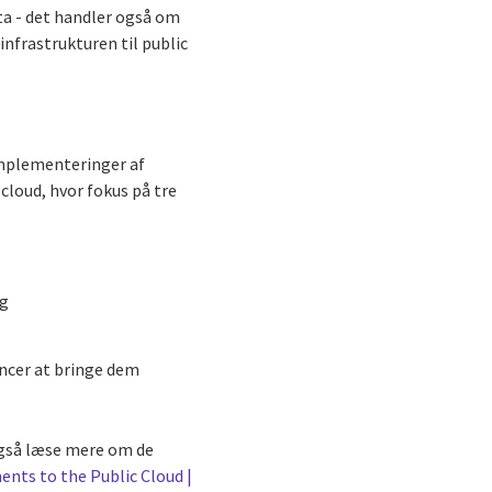
ta - det handler også om
infrastrukturen til public
implementeringer af
cloud, hvor fokus på tre
ng
encer at bringe dem
 også læse mere om de
ents to the Public Cloud |