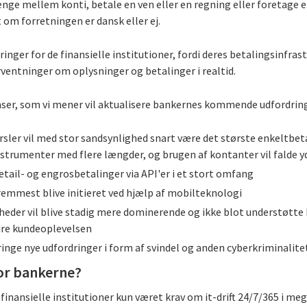
enge mellem konti, betale en ven eller en regning eller foretage et
 om forretningen er dansk eller ej.
inger for de finansielle institutioner, fordi deres betalingsinfras
rventninger om oplysninger og betalinger i realtid.
enser, som vi mener vil aktualisere bankernes kommende udfordring
sler vil med stor sandsynlighed snart være det største enkeltbet
nstrumenter med flere længder, og brugen af kontanter vil falde y
detail- og engrosbetalinger via API'er i et stort omfang
fremmest blive initieret ved hjælp af mobilteknologi
der vil blive stadig mere dominerende og ikke blot understøtte b
dre kundeoplevelsen
ringe nye udfordringer i form af svindel og anden cyberkriminalite
or bankerne?
 finansielle institutioner kun været krav om it-drift 24/7/365 i 