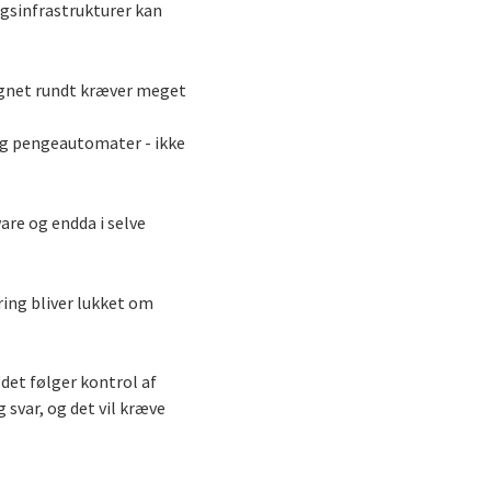
ngsinfrastrukturer kan
øgnet rundt kræver meget
 og pengeautomater - ikke
re og endda i selve
ring bliver lukket om
 det følger kontrol af
 svar, og det vil kræve