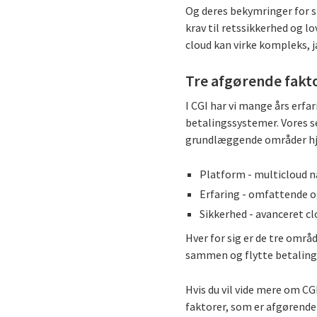
Og deres bekymringer for s
krav til retssikkerhed og lo
cloud kan virke kompleks, 
Tre afgørende fakto
I CGI har vi mange års er
betalingssystemer. Vores s
grundlæggende områder hj
Platform - multicloud 
Erfaring - omfattende o
Sikkerhed - avanceret c
Hver for sig er de tre omr
sammen og flytte betalinge
Hvis du vil vide mere om C
faktorer, som er afgørende 