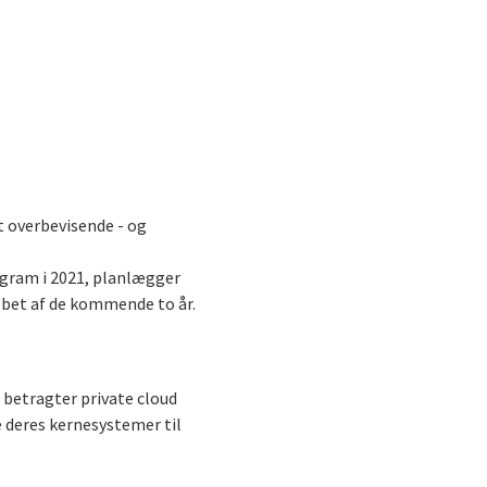
t overbevisende - og
rogram i 2021, planlægger
 løbet af de kommende to år.
betragter private cloud
 deres kernesystemer til