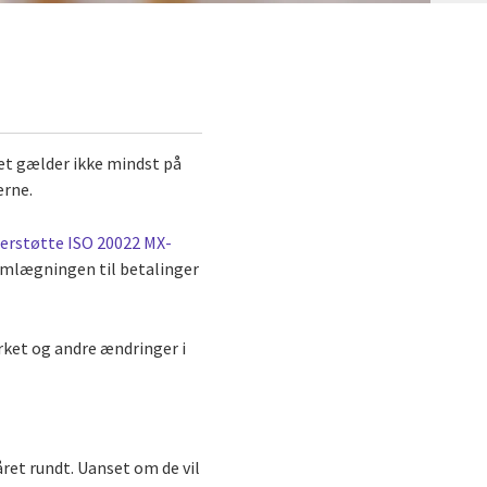
Det gælder ikke mindst på
erne.
derstøtte ISO 20022 MX-
å omlægningen til betalinger
rket og andre ændringer i
ret rundt. Uanset om de vil