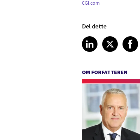
CGI.com
Del dette
Share article
Share art
Shar
LinkedIn
X
OM FORFATTEREN