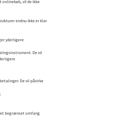
 onlinekøb, vil de ikke
trukturer endnu ikke er klar
er yderligere:
alingsinstrument. De vil
derligere
etalinger. De vil påvirke
t
meget begrænset omfang.