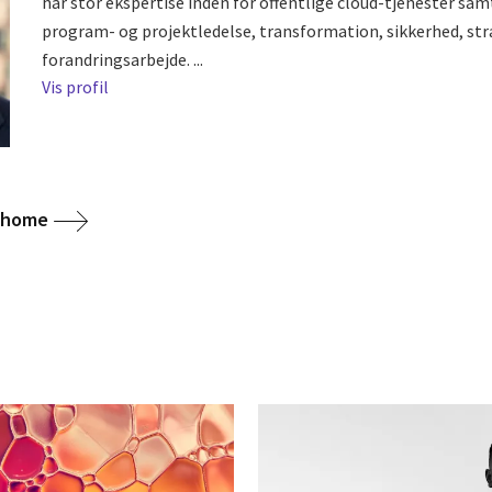
har stor ekspertise inden for offentlige cloud-tjenester sam
program- og projektledelse, transformation, sikkerhed, str
forandringsarbejde. ...
Vis profil
g home