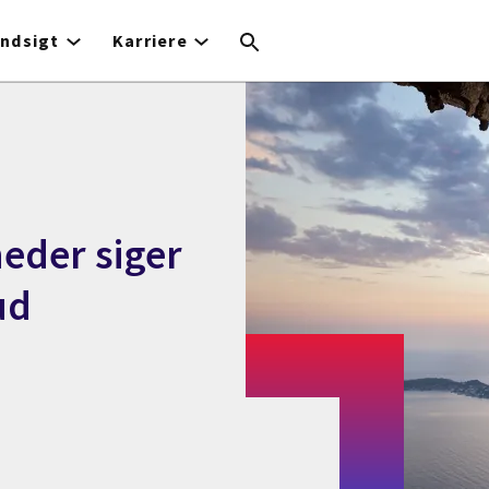
Indsigt
Karriere
eder siger
ud