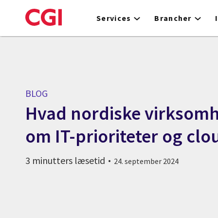
Skip
to
Services
Brancher
main
content
BLOG
Hvad nordiske virksomh
om IT-prioriteter og clo
3 minutters læsetid
24. september 2024