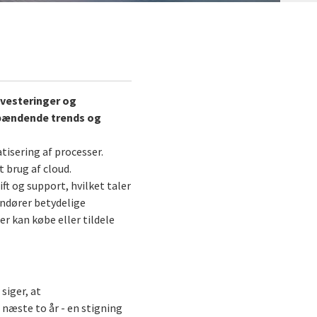
investeringer og
 spændende trends og
tisering af processer.
 brug af cloud.
ft og support, hvilket taler
andører betydelige
er kan købe eller tildele
siger, at
 næste to år - en stigning