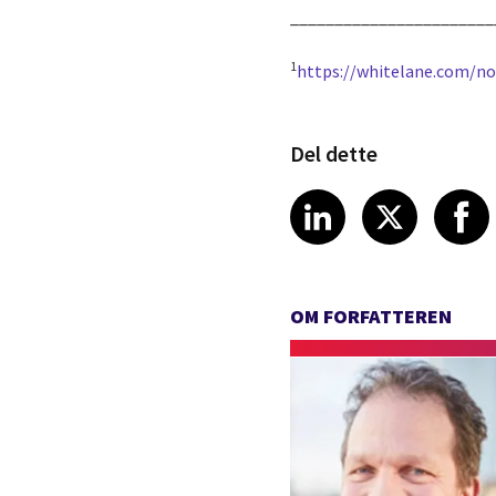
_______________________
1
https://whitelane.com/no
Del dette
Share article
Share art
Shar
LinkedIn
X
OM FORFATTEREN