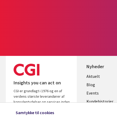
Nyheder
Useful
Aktuelt
Insights you can act on
links
Blog
CGI er grundlagt i 1976 og en af
DENMAR
Events
verdens største leverandører af
Kundehistorier
konsulentydelser og services inden
for it og forretningsrådgivning. Vi
Videoer
Samtykke til cookies
leverer indsigt og løsninger, der