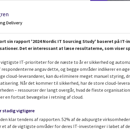
gren
ng Delivery
ort sin rapport '2024 Nordic IT Sourcing Study' baseret på IT-
isationer. Det er interessant at læse resultaterne, som viser
o vigtigste IT-prioriteter for de næste to år er sikkerhed og automa
respondenterne angav dette, og begge områder indikerer en øget
ige cloud-leverandører, kan du eliminere meget manuel styring, dri
atisering. Når det kommer til sikkerhed, har de store cloud-lever
erheden – ressourcer der langt overgår, hvad de fleste organisation
der en fortsat bevægelse i retning af cloud.
 stadig vigtigere
den klar tendens af rapporten. 52% af de adspurgte virksomheder 
t af de vigtigste områder for deres IT-investeringer i løbet af de