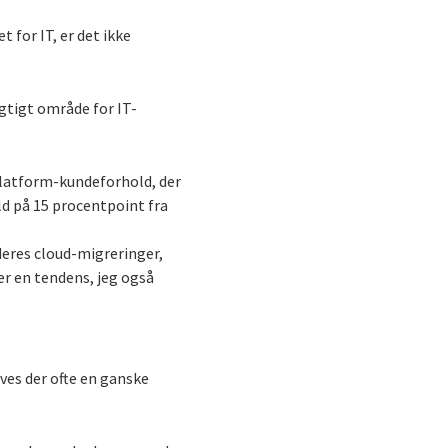
 for IT, er det ikke
igtigt område for IT-
-platform-kundeforhold, der
ald på 15 procentpoint fra
deres cloud-migreringer,
er en tendens, jeg også
æves der ofte en ganske