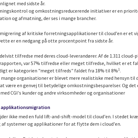
lignet med sidste år.
ingskontrol og omkostningsreducerende initiativer er en prioritet
lation og afmatning, der ses i mange brancher.
migrering af kritiske forretningsapplikationer til cloud'en er et v
Dette er en nedgang på otte procentpoint fra sidste år.
delvist tilfredse med deres cloud-leverandører. Af de 1.311 cloud
rapporten, var 57% tilfredse eller meget tilfredse, hvilket er et f
1
igt er kategorien "meget tilfreds" faldet fra 18% til 8%
.
t mange organisationer er blevet mere realistiske med hensyn til 
 at være en genvej til betydelige omkostningsbesparelser. Og det 
 med CGI's kunder og andre virksomheder og organisationer
 applikationsmigration
er ikke med en fuld lift-and-shift-model til cloud'en. I stedet kr
f systemer og applikationer for at flytte dem i cloud'en.