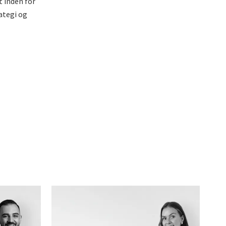
t inden for
ategi og