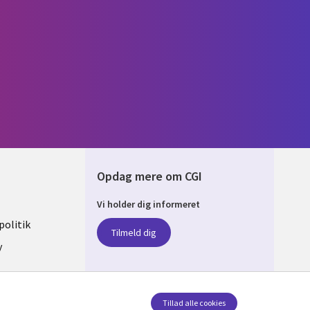
Opdag mere om CGI
Vi holder dig informeret
ARK
olitik
Tilmeld dig
y
sent
Tillad alle cookies