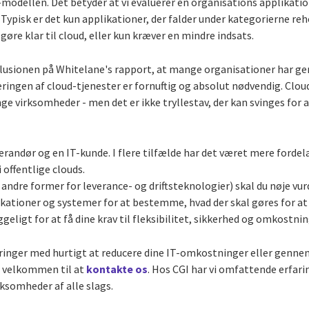
-modellen. Det betyder at vi evaluerer en organisations applikati
en. Typisk er det kun applikationer, der falder under kategorierne r
øre klar til cloud, eller kun kræver en mindre indsats.
klusionen på Whitelane's rapport, at mange organisationer har ge
eringen af cloud-tjenester er fornuftig og absolut nødvendig. Clou
e virksomheder - men det er ikke tryllestav, der kan svinges for at
verandør og en IT-kunde. I flere tilfælde har det været mere fordel
 offentlige clouds.
r andre former for leverance- og driftsteknologier) skal du nøje v
kationer og systemer for at bestemme, hvad der skal gøres for at 
ligt for at få dine krav til fleksibilitet, sikkerhed og omkostnin
rdringer med hurtigt at reducere dine IT-omkostninger eller genn
du velkommen til at
kontakte os
. Hos CGI har vi omfattende erfar
rksomheder af alle slags.