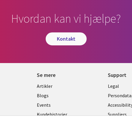
Hvordan kan vi hjælpe?
kontakt
Se mere
Support
Library
Legal
Artikler
Legal
Links
DENM
Blogs
Persondatap
K
DENMARK
Events
Accessibilit
Kundehistorier
Suppliers
Nyheder
Change con