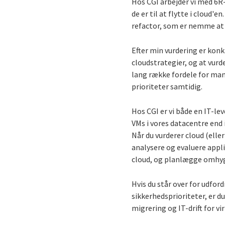
Hos CGI arbejder vi med 6R
de er til at flytte i cloud'
refactor, som er nemme at g
Efter min vurdering er kon
cloudstrategier, og at vurd
lang række fordele for mang
prioriteter samtidig.
Hos CGI er vi både en IT-le
VMs i vores datacentre end i
Når du vurderer cloud (elle
analysere og evaluere appli
cloud, og planlægge omhygge
Hvis du står over for udfo
sikkerhedsprioriteter, er 
migrering og IT-drift for vi