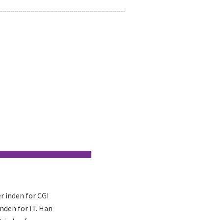
________________________________
r inden for CGI
nden for IT. Han