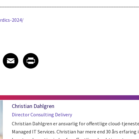
________________________________________________________
rdics-2024/
 on LinkedIn
icle on X
e article on Facebook
Share article on Email
Share article on Print
Facebook
Email
Print
Christian Dahlgren
Director Consulting Delivery
Christian Dahlgren er ansvarlig for offentlige cloud-tjeneste
Managed IT Services. Christian har mere end 30 års erfaring i