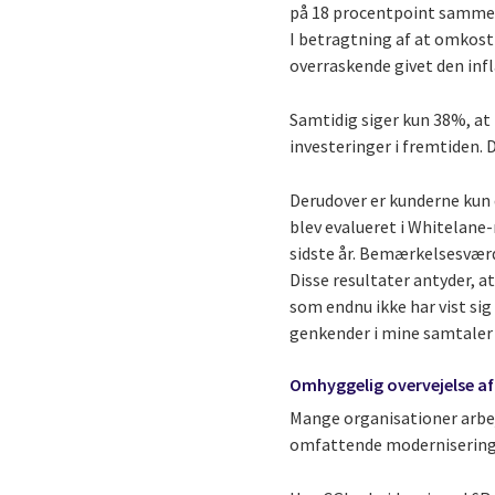
på 18 procentpoint sammen
I betragtning af at omkostn
overraskende givet den inf
Samtidig siger kun 38%, at 
investeringer i fremtiden. 
Derudover er kunderne kun 
blev evalueret i Whitelane-
sidste år. Bemærkelsesværd
Disse resultater antyder, a
som endnu ikke har vist sig
genkender i mine samtaler
Omhyggelig overvejelse af
Mange organisationer arbejd
omfattende modernisering a