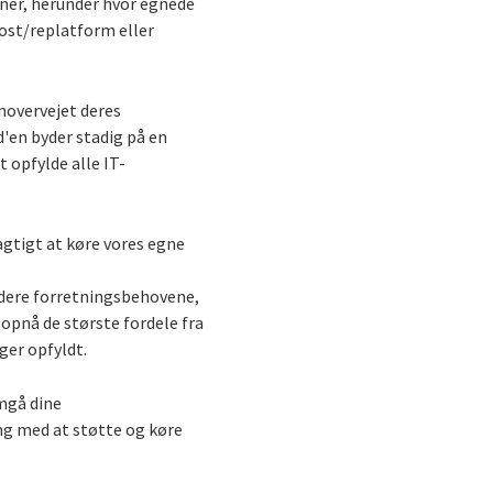
oner, herunder hvor egnede
ehost/replatform eller
novervejet deres
d'en byder stadig på en
 opfylde alle IT-
agtigt at køre vores egne
urdere forretningsbehovene,
opnå de største fordele fra
ger opfyldt.
emgå dine
ing med at støtte og køre