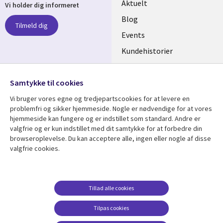
Useful
Aktuelt
Vi holder dig informeret
links
Blog
Tilmeld dig
DENMARK
Events
Kundehistorier
Videoer
Følg os
Samtykke til cookies
Social
Vi bruger vores egne og tredjepartscookies for at levere en
Media
problemfri og sikker hjemmeside. Nogle er nødvendige for at vores
DENMARK
hjemmeside kan fungere og er indstillet som standard. Andre er
valgfrie og er kun indstillet med dit samtykke for at forbedre din
Se mere
Support
browseroplevelse. Du kan acceptere alle, ingen eller nogle af disse
valgfrie cookies.
Library
Legal
Artikler
Legal
Links
DENMARK
Blogs
Persondatapolitik
DENMARK
Events
Accessibility
Tillad alle cookies
Kundehistorier
Suppliers
Tilpas cookies
Nyheder
Change consent