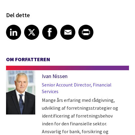
Del dette
Share article on LinkedIn
Share article on X
Share article on Facebook
Share article on Email
Share article on Print
LinkedIn
X
Facebook
Email
Print
OM FORFATTEREN
Ivan Nissen
Senior Account Director, Financial
Services
Mange års erfaring med rådgivning,
udvikling af forretningsstrategier og
identificering af forretningsbehov
inden for den finansielle sektor.
Ansvarlig for bank, forsikring og