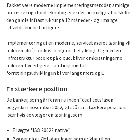
Takket være moderne implementeringsmetoder, smidige
processer og cloudteknologier er det nu muligt at udskifte
den gamle infrastruktur på 12 måneder - og i mange
tilfælde endnu hurtigere.
Implementering af en moderne, servicebaseret løsning vil
reducere driftsomkostningerne betydeligt. Og med en
infrastruktur baseret på cloud, bliver omkostningerne
reduceret yderligere, samtidig med at
forretningsudviklingen bliver langt mere agil.
En stærkere position
De banker, som går foran nu inden "dualitetsfasen"
begynder i november 2022, vil stå i en stærkere position.
Især hvis de vælger en løsning, som
Er ægte "ISO 20022 native"
Bygger på et XML-datalager, som er klar til en