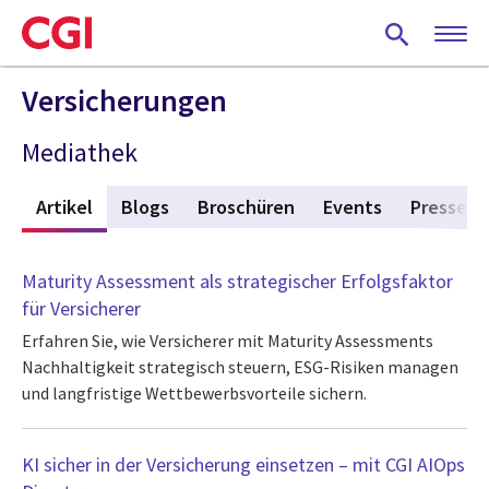
Skip
to
main
content
Versicherungen
Mediathek
s
Artikel
(active tab)
Blogs
Broschüren
Events
Presse
Maturity Assessment als strategischer Erfolgsfaktor
für Versicherer
Erfahren Sie, wie Versicherer mit Maturity Assessments
Nachhaltigkeit strategisch steuern, ESG-Risiken managen
und langfristige Wettbewerbsvorteile sichern.
KI sicher in der Versicherung einsetzen – mit CGI AIOps