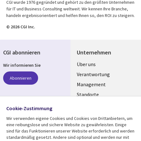
CGI wurde 1976 gegründet und gehört zu den größten Unternehmen
für IT und Business Consulting weltweit. Wir kennen Ihre Branche,
handeln ergebnisorientiert und helfen Ihnen so, den ROI zu steigern.
© 2026 CGI Inc.
CGI abonnieren
Unternehmen
Useful
Über uns
Wir informieren Sie
links
Verantwortung
Abonnieren
GERMANY
Management
Standorte
Allianzen
Folgen Sie uns
Cookie-Zustimmung
Merger
Wir verwenden eigene Cookies und Cookies von Drittanbietern, um
Social
eine reibungslose und sichere Website zu gewährleisten. Einige
Media
sind für das Funktionieren unserer Website erforderlich und werden
GERMANY
standardmäßig gesetzt. Andere sind optional und werden nur mit