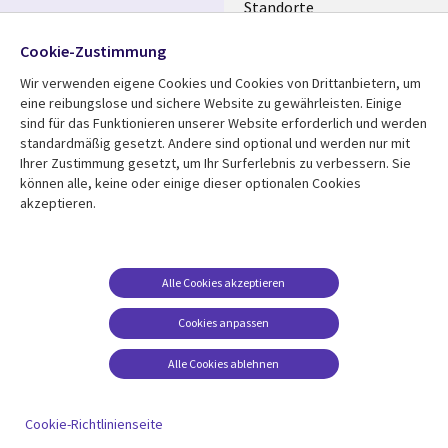
Standorte
Allianzen
Folgen Sie uns
Cookie-Zustimmung
Merger
Wir verwenden eigene Cookies und Cookies von Drittanbietern, um
Social
eine reibungslose und sichere Website zu gewährleisten. Einige
Media
sind für das Funktionieren unserer Website erforderlich und werden
GERMANY
standardmäßig gesetzt. Andere sind optional und werden nur mit
Ihrer Zustimmung gesetzt, um Ihr Surferlebnis zu verbessern. Sie
Mediathek
Rechtliches
können alle, keine oder einige dieser optionalen Cookies
akzeptieren.
Library
Legal
Aktuelles
Allgemeine
Geschäftsbedingungen
Links
GERMANY
Artikel
Beschwerden/Hinweise
GERMANY
Blogs
Alle Cookies akzeptieren
Compliance
Events
Cookies anpassen
Datenschutz
Podcasts
Impressum
Alle Cookies ablehnen
Presse
Cookie-Einstellungen
Standpunkt
Cookie-Richtlinienseite