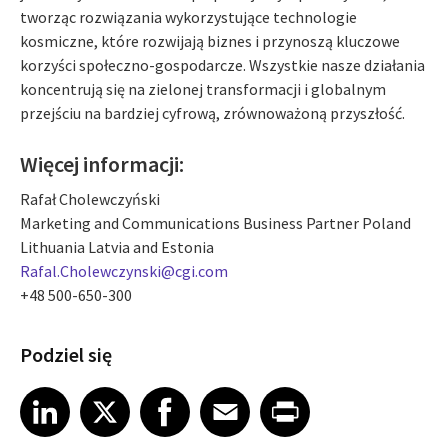
tworząc rozwiązania wykorzystujące technologie
kosmiczne, które rozwijają biznes i przynoszą kluczowe
korzyści społeczno-gospodarcze. Wszystkie nasze działania
koncentrują się na zielonej transformacji i globalnym
przejściu na bardziej cyfrową, zrównoważoną przyszłość.
Więcej informacji:
Rafał Cholewczyński
Marketing and Communications Business Partner Poland
Lithuania Latvia and Estonia
Rafal.Cholewczynski@cgi.com
+48 500-650-300
Podziel się
Share article on LinkedIn
Share article on X
Share article on Facebook
Share article on Email
Share article on Print
LinkedIn
X
Facebook
Email
Print