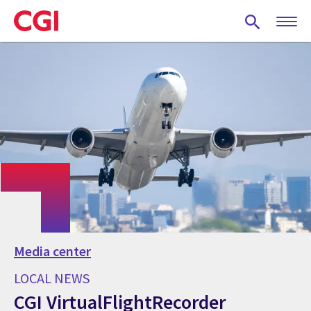
Skip
to
main
content
Media center
LOCAL NEWS
CGI VirtualFlightRecorder