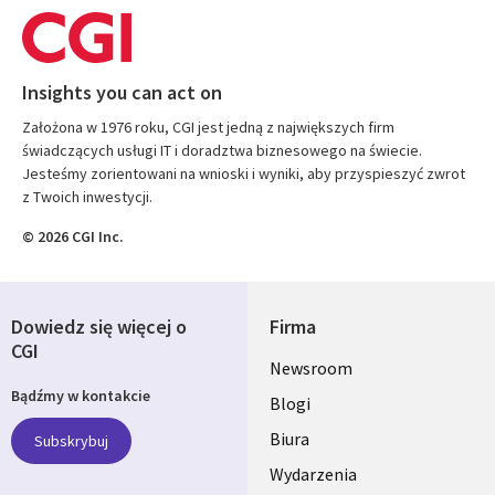
Insights you can act on
Założona w 1976 roku, CGI jest jedną z największych firm
świadczących usługi IT i doradztwa biznesowego na świecie.
Jesteśmy zorientowani na wnioski i wyniki, aby przyspieszyć zwrot
z Twoich inwestycji.
© 2026 CGI Inc.
Dowiedz się więcej o
Firma
CGI
Useful
Newsroom
Bądźmy w kontakcie
links
Blogi
SECTIONS
Biura
Subskrybuj
Wydarzenia
POLSKA