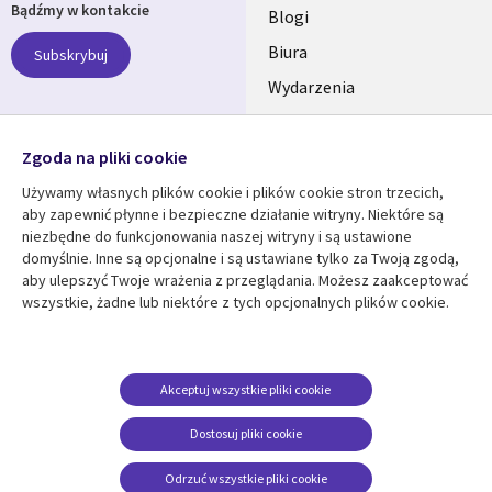
Bądźmy w kontakcie
links
Blogi
SECTIONS
Biura
Subskrybuj
Wydarzenia
POLSKA
Nasze profile
Zgoda na pliki cookie
Social
Używamy własnych plików cookie i plików cookie stron trzecich,
Media
aby zapewnić płynne i bezpieczne działanie witryny. Niektóre są
SECTIONS
niezbędne do funkcjonowania naszej witryny i są ustawione
POLSKA
domyślnie. Inne są opcjonalne i są ustawiane tylko za Twoją zgodą,
Centrum zasobów
Pomoc
aby ulepszyć Twoje wrażenia z przeglądania. Możesz zaakceptować
wszystkie, żadne lub niektóre z tych opcjonalnych plików cookie.
Library
Legal
Artykuły
Informacja prawna
Links
SECTIONS
Blogi
Polityka prywatności
SECTIONS
POLSKA
Case studies
Informacja o
Akceptuj wszystkie pliki cookie
ciasteczkach
Wydarzenia
POLSKA
Dostosuj pliki cookie
Broszury
Odrzuć wszystkie pliki cookie
Viewpoints