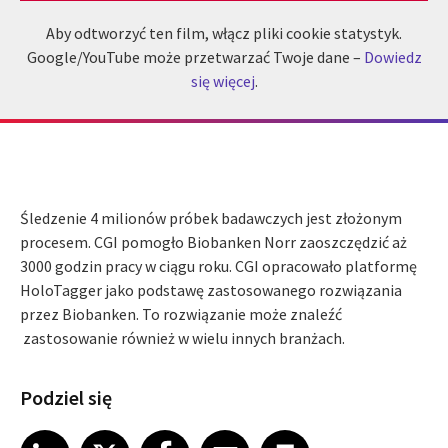
Aby odtworzyć ten film, włącz pliki cookie statystyk.
Google/YouTube może przetwarzać Twoje dane –
Dowiedz
się więcej
.
Śledzenie 4 milionów próbek badawczych jest złożonym
procesem. CGI pomogło Biobanken Norr zaoszczędzić aż
3000 godzin pracy w ciągu roku. CGI opracowało platformę
HoloTagger jako podstawę zastosowanego rozwiązania
przez Biobanken. To rozwiązanie może znaleźć
zastosowanie również w wielu innych branżach.
Podziel się
Share article on LinkedIn
Share article on X
Share article on Facebook
Share article on Email
Share article on Print
LinkedIn
X
Facebook
Email
Print