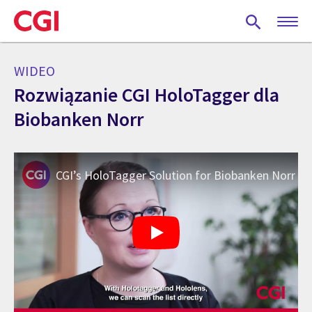
Skip
to
main
content
WIDEO
Rozwiązanie CGI HoloTagger dla
Biobanken Norr
CGI’s HoloTagger Solution for Biobanken Norr