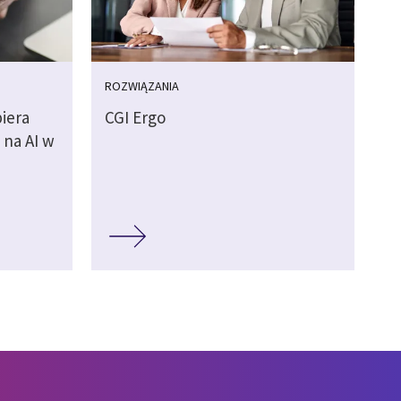
ROZWIĄZANIA
iera
CGI Ergo
 na AI w