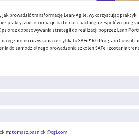
 jak prowadzić transformację Lean-Agile, wykorzystując praktyki
eż praktyczne informacje na temat coachingu zespołów i program
vOps oraz dopasowywania strategii do realizacji poprzez Lean Po
ia egzaminu i uzyskania certyfikatu SAFe® 6.0 Program Consultant
enia do samodzielnego prowadzenia szkoleń SAFe i zostania tren
ickim:
tomasz.pasnicki@cgi.com