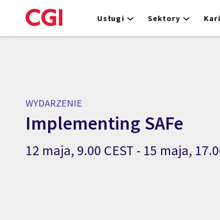
Skip
to
Usługi
Sektory
Kar
main
content
WYDARZENIE
Implementing SAFe
12 maja, 9.00 CEST - 15 maja, 17.