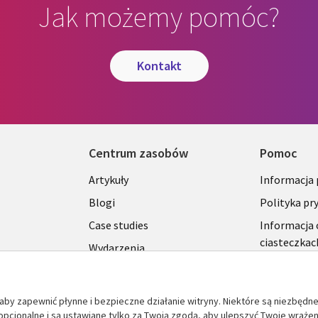
Jak możemy pomóc?
kontakt
Centrum zasobów
Pomoc
Library
Legal
Artykuły
Informacja
Links
SECTI
Blogi
Polityka pr
S
SECTIONS
POLSK
Case studies
Informacja 
ciasteczkac
Wydarzenia
POLSKA
Broszury
Viewpoints
aby zapewnić płynne i bezpieczne działanie witryny. Niektóre są niezbędn
 opcjonalne i są ustawiane tylko za Twoją zgodą, aby ulepszyć Twoje wrażen
Zobacz więcej