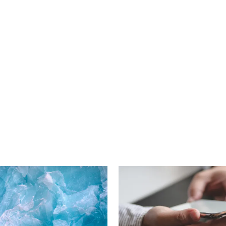
cebook
n Email
cle on Print