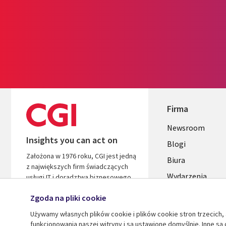
Firma
Useful
Newsroom
Insights you can act on
links
Blogi
Założona w 1976 roku, CGI jest jedną
SECTION
Biura
z największych firm świadczących
Wydarzenia
POLSKA
usługi IT i doradztwa biznesowego
na świecie. Jesteśmy zorientowani
Zgoda na pliki cookie
na wnioski i wyniki, aby przyspieszyć
zwrot z Twoich inwestycji.
Używamy własnych plików cookie i plików cookie stron trzecich, 
funkcjonowania naszej witryny i są ustawione domyślnie. Inne są