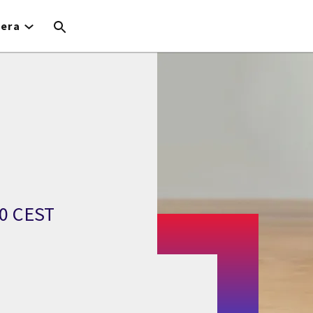
iera
00 CEST