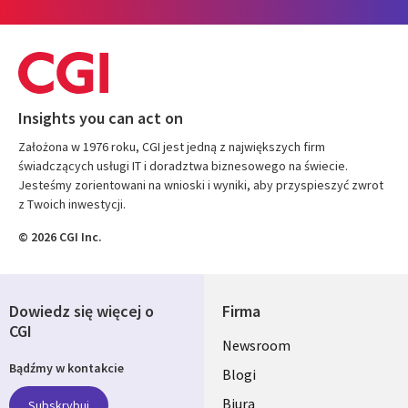
Insights you can act on
Założona w 1976 roku, CGI jest jedną z największych firm
świadczących usługi IT i doradztwa biznesowego na świecie.
Jesteśmy zorientowani na wnioski i wyniki, aby przyspieszyć zwrot
z Twoich inwestycji.
© 2026 CGI Inc.
Dowiedz się więcej o
Firma
CGI
Useful
Newsroom
Bądźmy w kontakcie
links
Blogi
Biura
Subskrybuj