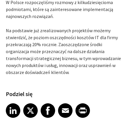
W Polsce rozpoczęliśmy rozmowy z kilkudziesięcioma
podmiotami, które są zainteresowane implementacją
najnowszych rozwiązań.
Na podstawie już zrealizowanych projektów możemy
stwierdzić, że poziom oszczędności kosztów IT dla firmy
przekraczają 20% rocznie. Zaoszczędzone środki
organizacja może przeznaczyć na dalsze działania
transformacji strategicznej biznesu, w tym wprowadzanie
nowych produktów i usług, innowacji oraz usprawnień w
obszarze doświadczeń klientów.
Podziel się
Share article on LinkedIn
Share article on X
Share article on Facebook
Share article on Email
Share article on Print
LinkedIn
X
Facebook
Email
Print