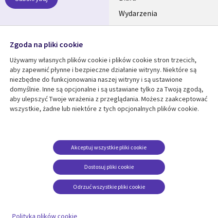
SECTIONS
Wydarzenia
POLSKA
Nasze profile
Zgoda na pliki cookie
Social
Używamy własnych plików cookie i plików cookie stron trzecich,
Media
aby zapewnić płynne i bezpieczne działanie witryny. Niektóre są
SECTIONS
niezbędne do funkcjonowania naszej witryny i są ustawione
POLSKA
domyślnie. Inne są opcjonalne i są ustawiane tylko za Twoją zgodą,
Centrum zasobów
Pomoc
aby ulepszyć Twoje wrażenia z przeglądania. Możesz zaakceptować
wszystkie, żadne lub niektóre z tych opcjonalnych plików cookie.
Library
Legal
Artykuły
Informacja prawna
Links
SECTIONS
Blogi
Polityka prywatności
SECTIONS
POLSKA
Case studies
Informacja o
Akceptuj wszystkie pliki cookie
ciasteczkach
Wydarzenia
POLSKA
Dostosuj pliki cookie
Broszury
Odrzuć wszystkie pliki cookie
Viewpoints
Zobacz więcej
Polityka plików cookie