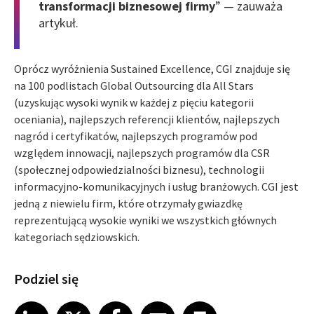
transformacji biznesowej firmy
” — zauważa
artykuł.
Oprócz wyróżnienia Sustained Excellence, CGI znajduje się
na 100 podlistach Global Outsourcing dla All Stars
(uzyskując wysoki wynik w każdej z pięciu kategorii
oceniania), najlepszych referencji klientów, najlepszych
nagród i certyfikatów, najlepszych programów pod
względem innowacji, najlepszych programów dla CSR
(społecznej odpowiedzialności biznesu), technologii
informacyjno-komunikacyjnych i usług branżowych. CGI jest
jedną z niewielu firm, które otrzymały gwiazdkę
reprezentującą wysokie wyniki we wszystkich głównych
kategoriach sędziowskich.
Podziel się
Share article on LinkedIn
Share article on X
Share article on Facebook
Share article on Email
Share article on Print
LinkedIn
X
Facebook
Email
Print