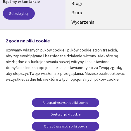
Bądźmy w kontakcie
links
Blogi
SECTIONS
Biura
Subskrybuj
Wydarzenia
POLSKA
Nasze profile
Zgoda na pliki cookie
Social
Używamy własnych plików cookie i plików cookie stron trzecich,
Media
aby zapewnić płynne i bezpieczne działanie witryny. Niektóre są
SECTIONS
niezbędne do funkcjonowania naszej witryny i są ustawione
POLSKA
domyślnie. Inne są opcjonalne i są ustawiane tylko za Twoją zgodą,
Centrum zasobów
Pomoc
aby ulepszyć Twoje wrażenia z przeglądania. Możesz zaakceptować
wszystkie, żadne lub niektóre z tych opcjonalnych plików cookie.
Library
Legal
Artykuły
Informacja prawna
Links
SECTIONS
Blogi
Polityka prywatności
SECTIONS
POLSKA
Case studies
Informacja o
Akceptuj wszystkie pliki cookie
ciasteczkach
Wydarzenia
POLSKA
Dostosuj pliki cookie
Broszury
Odrzuć wszystkie pliki cookie
Viewpoints