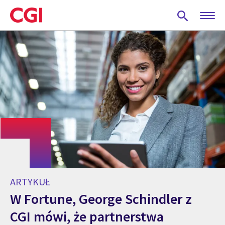
Skip
to
main
content
ARTYKUŁ
W Fortune, George Schindler z
CGI mówi, że partnerstwa