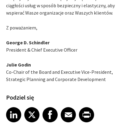
ciągłości usług w sposób bezpieczny i elastyczny, aby
wspierać Wasze organizacje oraz Waszych klientów.
Z poważaniem,
George D. Schindler
President & Chief Executive Officer
Julie Godin
Co-Chair of the Board and Executive Vice-President,
Strategic Planning and Corporate Development
Podziel się
Share article on LinkedIn
Share article on X
Share article on Facebook
Share article on Email
Share article on Print
LinkedIn
X
Facebook
Email
Print