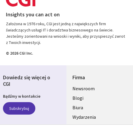
Insights you can act on
Założona w 1976 roku, CGI jest jedną z największych firm
świadczących usługi IT i doradztwa biznesowego na świecie.
Jesteśmy zorientowani na wnioski i wyniki, aby przyspieszyć zwrot
z Twoich inwestycji.
© 2026 CGI Inc.
Dowiedz się więcej o
Firma
CGI
Useful
Newsroom
Bądźmy w kontakcie
links
Blogi
SECTIONS
Biura
Subskrybuj
Wydarzenia
POLSKA
Nasze profile