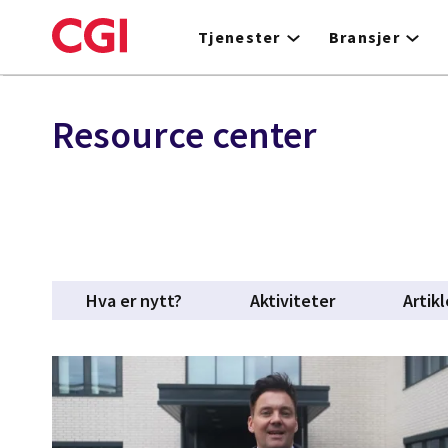
Skip
to
Tjenester
Bransjer
main
content
Resource center
Hva er nytt?
Aktiviteter
Artikl