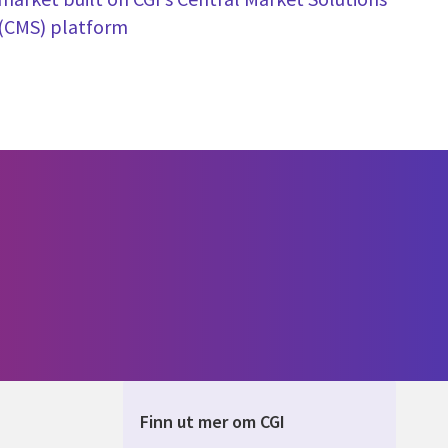
(CMS) platform
Finn ut mer om CGI