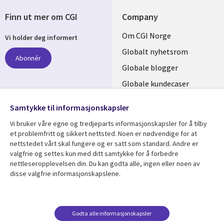
Finn ut mer om CGI
Company
Useful
Om CGI Norge
Vi holder deg informert
links
Globalt nyhetsrom
Abonnér
NORWAY
Globale blogger
Globale kundecaser
Globalt mediasenter
følg oss
Samtykke til informasjonskapsler
Social
Vi bruker våre egne og tredjeparts informasjonskapsler for å tilby
Media
et problemfritt og sikkert nettsted. Noen er nødvendige for at
nettstedet vårt skal fungere og er satt som standard. Andre er
NORWAY
valgfrie og settes kun med ditt samtykke for å forbedre
nettleseropplevelsen din. Du kan godta alle, ingen eller noen av
Resource center
Support
disse valgfrie informasjonskapslene.
Library
Legal
Artikler
Legal
Links
NORWAY
Blogger
Privacy
Godta alle informasjonskapsler
NORWAY
Kundecaser
Accessibility