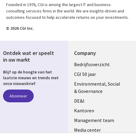
Founded in 1976, CGI is among the largest IT and business
consulting services firms in the world. We are insights-driven and
outcomes-focused to help accelerate returns on your investments.
© 2026 CGI Inc.
Ontdek wat er speelt
Company
in uw markt
Useful
Bedrijfsoverzicht
Blijf op de hoogte van het
links
CGI 50 jaar
laatste nieuws en trends met
NETHERLANDS
Environmental, Social
onze nieuwsbrief
& Governance
Abonneer
DE&I
Kantoren
Management team
Media center