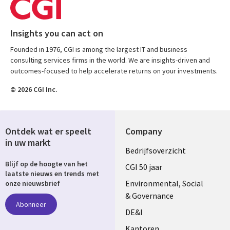
Insights you can act on
Founded in 1976, CGI is among the largest IT and business
consulting services firms in the world. We are insights-driven and
outcomes-focused to help accelerate returns on your investments.
© 2026 CGI Inc.
Ontdek wat er speelt
Company
in uw markt
Useful
Bedrijfsoverzicht
Blijf op de hoogte van het
links
CGI 50 jaar
laatste nieuws en trends met
NETHERLANDS
Environmental, Social
onze nieuwsbrief
& Governance
Abonneer
DE&I
Kantoren