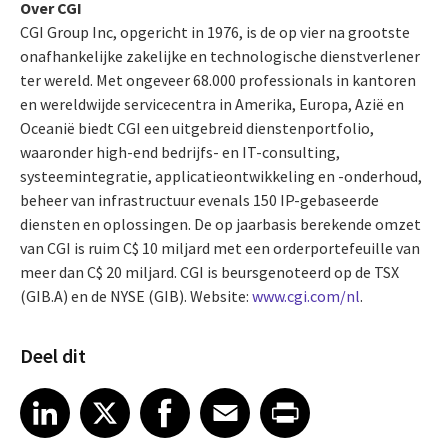
Over CGI
CGI Group Inc, opgericht in 1976, is de op vier na grootste
onafhankelijke zakelijke en technologische dienstverlener
ter wereld. Met ongeveer 68.000 professionals in kantoren
en wereldwijde servicecentra in Amerika, Europa, Azië en
Oceanië biedt CGI een uitgebreid dienstenportfolio,
waaronder high-end bedrijfs- en IT-consulting,
systeemintegratie, applicatieontwikkeling en -onderhoud,
beheer van infrastructuur evenals 150 IP-gebaseerde
diensten en oplossingen. De op jaarbasis berekende omzet
van CGI is ruim C$ 10 miljard met een orderportefeuille van
meer dan C$ 20 miljard. CGI is beursgenoteerd op de TSX
(GIB.A) en de NYSE (GIB). Website:
www.cgi.com/nl
.
Deel dit
Share article on LinkedIn
Share article on X
Share article on Facebook
Share article on Email
Share article on Print
LinkedIn
X
Facebook
Email
Print