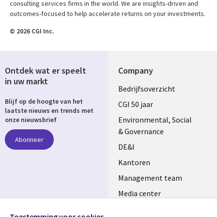
consulting services firms in the world. We are insights-driven and
outcomes-focused to help accelerate returns on your investments.
© 2026 CGI Inc.
Ontdek wat er speelt
Company
in uw markt
Useful
Bedrijfsoverzicht
Blijf op de hoogte van het
links
CGI 50 jaar
laatste nieuws en trends met
NETHERLANDS
Environmental, Social
onze nieuwsbrief
& Governance
Abonneer
DE&I
Kantoren
Management team
Media center
Volg ons
Alliances
Toestemming voor cookies