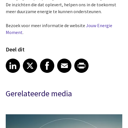
De inzichten die dat oplevert, helpen ons in de toekomst
meer duurzame energie te kunnen ondersteunen.
Bezoek voor meer informatie de website
Jouw Energie
Moment
.
Deel dit
Share article on LinkedIn
Share article on X
Share article on Facebook
Share article on Email
Share article on Print
LinkedIn
X
Facebook
Email
Print
Gerelateerde media