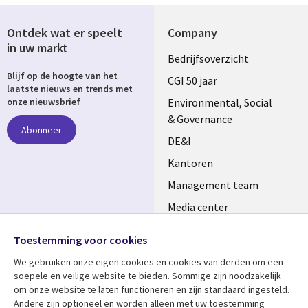
Ontdek wat er speelt
Company
in uw markt
Useful
Bedrijfsoverzicht
Blijf op de hoogte van het
links
CGI 50 jaar
laatste nieuws en trends met
NETHERLANDS
Environmental, Social
onze nieuwsbrief
& Governance
Abonneer
DE&I
Kantoren
Management team
Media center
Volg ons
Alliances
Toestemming voor cookies
Social
Perscentrum
We gebruiken onze eigen cookies en cookies van derden om een ​​
Media
soepele en veilige website te bieden. Sommige zijn noodzakelijk
NETHERLANDS
om onze website te laten functioneren en zijn standaard ingesteld.
Andere zijn optioneel en worden alleen met uw toestemming