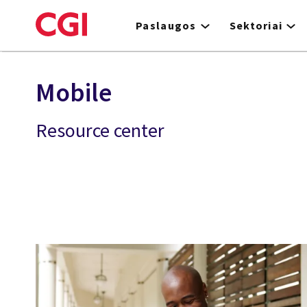
Skip
to
Paslaugos
Sektoriai
main
content
Mobile
Resource center