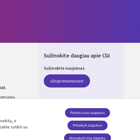
Sužinokite daugiau apie CGI
Sužinokite naujienas
ANIA
Užsiprenumeruoti
mas
ivatumo
s
Priimti visus slapukus
veiktų, ir
SEKITE MUS
Pritaikyti slapukus
alite sutikti su
Social Media LITHUANIA
Atsisakyti visų slapukų