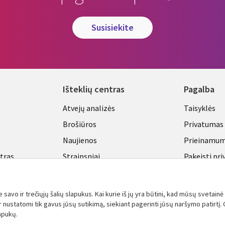
susisiekite
Išteklių centras
Pagalba
Library
Legal
Atvejų analizės
Taisyklės
Links
LITHU
Brošiūros
Privatumas
A
LITHUANIA
Naujienos
Prieinamu
ntras
Straipsniai
Pakeisti pr
nustatymu
Tinklaraščiai
Viewpoints
avo ir trečiųjų šalių slapukus. Kai kurie iš jų yra būtini, kad mūsų svetainė 
Žiūrėti daugiau
nustatomi tik gavus jūsų sutikimą, siekiant pagerinti jūsų naršymo patirtį. G
lapukų.