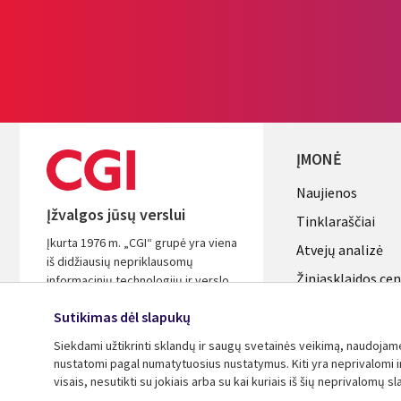
ĮMONĖ
Useful
Naujienos
Įžvalgos jūsų verslui
links
Tinklaraščiai
Įkurta 1976 m. „CGI“ grupė yra viena
LITHUANI
Atvejų analizė
iš didžiausių nepriklausomų
Žiniasklaidos ce
informacinių technologijų ir verslo
procesų paslaugų įmonių pasaulyje.
Aljansus
Sutikimas dėl slapukų
Remdamiesi įžvalgomis ir sėkminga
patirtimi padėsime jums padidinti
Siekdami užtikrinti sklandų ir saugų svetainės veikimą, naudojame s
investicijų grąžą.
nustatomi pagal numatytuosius nustatymus. Kiti yra neprivalomi ir 
visais, nesutikti su jokiais arba su kai kuriais iš šių neprivalomų s