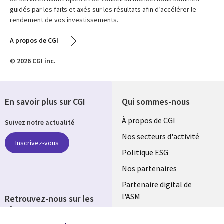
guidés par les faits et axés sur les résultats afin d’accélérer le
rendement de vos investissements.
A propos de CGI
© 2026 CGI inc.
En savoir plus sur CGI
Qui sommes-nous
Useful
À propos de CGI
Suivez notre actualité
links
Nos secteurs d'activité
Inscrivez-vous
FRANCE
Politique ESG
Nos partenaires
Partenaire digital de
l'ASM
Retrouvez-nous sur les
réseaux
Salle de presse