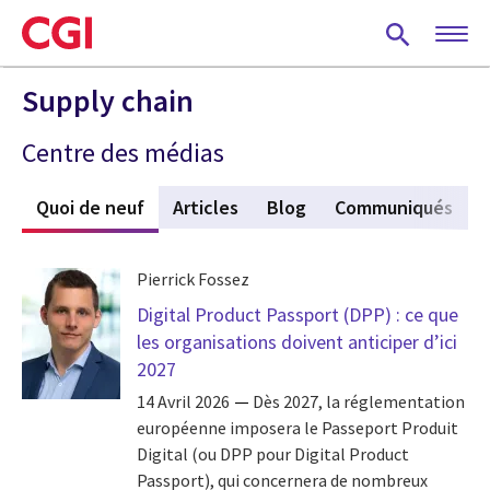
Skip
to
main
content
Supply chain
Centre des médias
Quoi de neuf
(active tab)
Articles
Blog
Communiqués
Pierrick Fossez
Digital Product Passport (DPP) : ce que
les organisations doivent anticiper d’ici
2027
14 Avril 2026
Dès 2027, la réglementation
européenne imposera le Passeport Produit
Digital (ou DPP pour Digital Product
Passport), qui concernera de nombreux