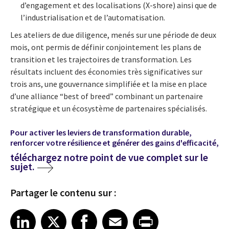
d’engagement et des localisations (X-shore) ainsi que de
l’industrialisation et de l’automatisation.
Les ateliers de due diligence, menés sur une période de deux
mois, ont permis de définir conjointement les plans de
transition et les trajectoires de transformation. Les
résultats incluent des économies très significatives sur
trois ans, une gouvernance simplifiée et la mise en place
d’une alliance “best of breed” combinant un partenaire
stratégique et un écosystème de partenaires spécialisés.
Pour activer les leviers de transformation durable,
renforcer votre résilience et générer des gains d'efficacité,
téléchargez notre point de vue complet sur le
sujet.
Partager le contenu sur :
Share article on LinkedIn
Share article on X
Share article on Facebook
Share article on Email
Share article on Print
LinkedIn
X
Facebook
Email
Print