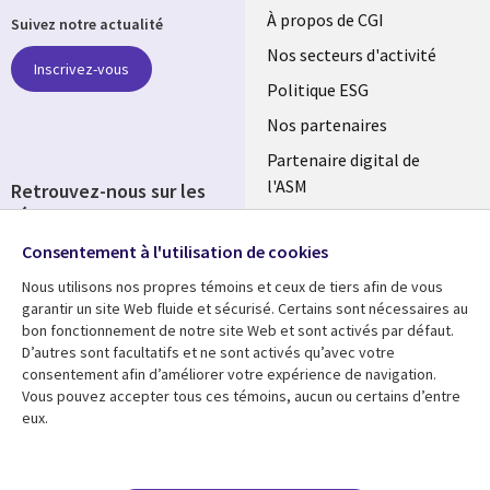
Useful
À propos de CGI
Suivez notre actualité
links
Nos secteurs d'activité
Inscrivez-vous
FRANCE
Politique ESG
Nos partenaires
Partenaire digital de
l'ASM
Retrouvez-nous sur les
réseaux
Salle de presse
Consentement à l'utilisation de cookies
Social
Fusions
Media
Nous utilisons nos propres témoins et ceux de tiers afin de vous
FRANCE
garantir un site Web fluide et sécurisé. Certains sont nécessaires au
bon fonctionnement de notre site Web et sont activés par défaut.
Ressources
Support
D’autres sont facultatifs et ne sont activés qu’avec votre
consentement afin d’améliorer votre expérience de navigation.
Library
Legal
Articles
Accessibilité
Vous pouvez accepter tous ces témoins, aucun ou certains d’entre
eux.
Links
FRANCE
Blog
Protection des données
FRANCE
Études de cas
Restrictions et
conditions juridiques