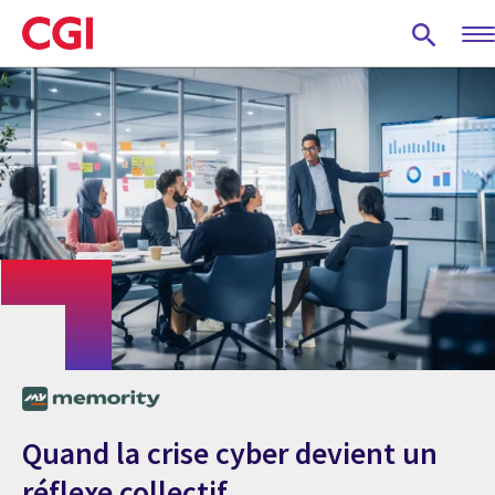
Skip
to
main
content
Quand la crise cyber devient un
réflexe collectif