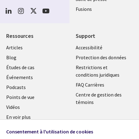
Social
Fusions
Media
FRANCE
Ressources
Support
Library
Legal
Articles
Accessibilité
Links
FRANCE
Blog
Protection des données
FRANCE
Études de cas
Restrictions et
conditions juridiques
Événements
FAQ Carrières
Podcasts
Centre de gestion des
Points de vue
témoins
Vidéos
En voir plus
Consentement à l'utilisation de cookies