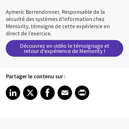
Aymeric Berrendonner, Responsable de la
sécurité des systèmes d'information chez
Memority, témoigne de cette expérience en
direct de l'exercice.
Découvrez en vidéo le témoignage et
retour d'expérience de Memority !
Partager le contenu sur :
Share article on LinkedIn
Share article on X
Share article on Facebook
Share article on Email
Share article on Print
LinkedIn
X
Facebook
Email
Print