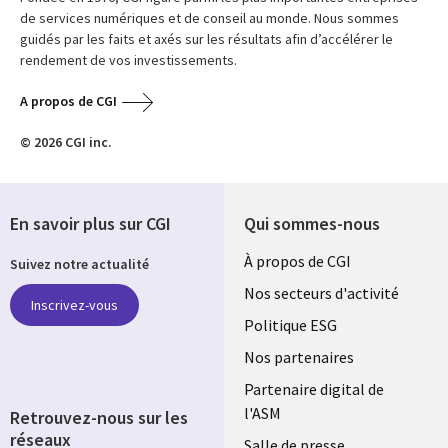
de services numériques et de conseil au monde. Nous sommes
guidés par les faits et axés sur les résultats afin d’accélérer le
rendement de vos investissements.
A propos de CGI
© 2026 CGI inc.
En savoir plus sur CGI
Qui sommes-nous
Useful
À propos de CGI
Suivez notre actualité
links
Nos secteurs d'activité
Inscrivez-vous
FRANCE
Politique ESG
Nos partenaires
Partenaire digital de
l'ASM
Retrouvez-nous sur les
réseaux
Salle de presse