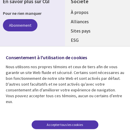
En savoir plus sur CGI
Société
À propos
Pour ne rien manquer
Alliances
Abonnement
Sites pays
ESG
Nos bureaux
Suivez-nous
Consentement à l'utilisation de cookies
Fusions
Nous utilisons nos propres témoins et ceux de tiers afin de vous
Social
Salle de presse
garantir un site Web fluide et sécurisé. Certains sont nécessaires au
Media
bon fonctionnement de notre site Web et sont activés par défaut.
Global
D’autres sont facultatifs et ne sont activés qu’avec votre
FR
consentement afin d’améliorer votre expérience de navigation.
Ressources
Support
Vous pouvez accepter tous ces témoins, aucun ou certains d’entre
eux.
Articles
Accessibilité
Blogues
Données Personnelles
Études de cas
Restrictions et
Accepter tous les cookies
conditions juridiques