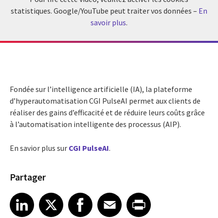
statistiques. Google/YouTube peut traiter vos données –
En
savoir plus
.
Fondée sur l’intelligence artificielle (IA), la plateforme
d’hyperautomatisation CGI PulseAI permet aux clients de
réaliser des gains d’efficacité et de réduire leurs coûts grâce
à l’automatisation intelligente des processus (AIP).
En savior plus sur
CGI PulseAI
.
Partager
Share article on LinkedIn
Share article on X
Share article on Facebook
Share article on Email
Share article on Print
LinkedIn
X
Facebook
Email
Print