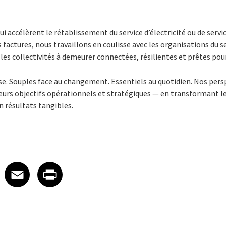
qui accélèrent le rétablissement du service d’électricité ou de serv
 factures, nous travaillons en coulisse avec les organisations du se
r les collectivités à demeurer connectées, résilientes et prêtes pour
rise. Souples face au changement. Essentiels au quotidien. Nos per
leurs objectifs opérationnels et stratégiques — en transformant l
n résultats tangibles.
 on LinkedIn
icle on X
e article on Facebook
Share article on Email
Share article on Print
Facebook
Email
Print