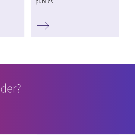
publics
der?