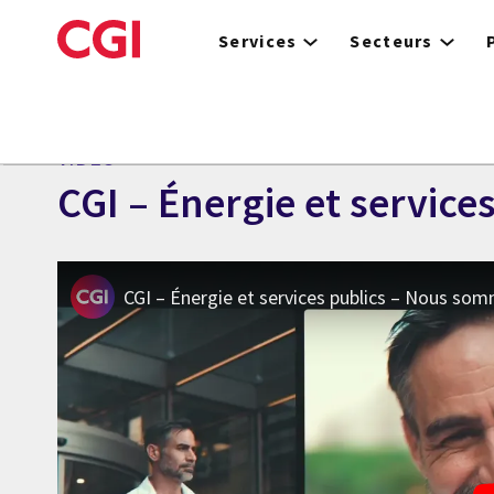
Skip
to
Services
Secteurs
main
content
VIDÉO
CGI – Énergie et servic
CGI – Énergie et services publics – Nous so