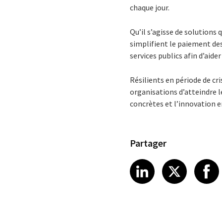
chaque jour.
Qu’il s’agisse de solutions 
simplifient le paiement des
services publics afin d’aide
Résilients en période de c
organisations d’atteindre 
concrètes et l’innovation e
Partager
Share article
Share art
Shar
LinkedIn
X