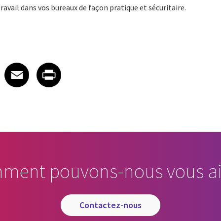
ravail dans vos bureaux de façon pratique et sécuritaire.
 on LinkedIn
icle on X
e article on Facebook
Share article on Email
Share article on Print
Facebook
Email
Print
ment pouvons-nous vous ai
contactez-nous