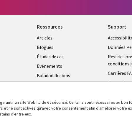
Ressources
Support
Articles
Accessibilit
Blogues
Données Pe
Études de cas
Restriction
conditions j
Événements
Carrières F
Baladodiffusions
Centre de g
Vidéos
témoins
En voir plus
 garantir un site Web fluide et sécurisé. Certains sont nécessaires au bon
tifs et ne sont activés qu’avec votre consentement afin d’améliorer votre 
tains d’entre eux.