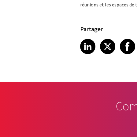
réunions et les espaces de t
Partager
Share article
Share art
Shar
LinkedIn
X
Com