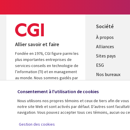
Société
À propos
Allier savoir et faire
Alliances
Fondée en 1976, CGI figure parmi les
Sites pays
plus importantes entreprises de
ESG
services-conseils en technologie de
l’information (TI) et en management
Nos bureaux
au monde. Nous sommes guidés par
Fusions
les faits et axés sur les résultats afin
d’accélérer le rendement de vos
Consentement à l'utilisation de cookies
Salle de presse
investissements.
Nous utilisons nos propres témoins et ceux de tiers afin de vous
notre site Web et sont activés par défaut. D’autres sont faculta
En savoir plus
navigation. Vous pouvez accepter tous ces témoins, aucun ou cer
© 2026 CGI inc.
Gestion des cookies