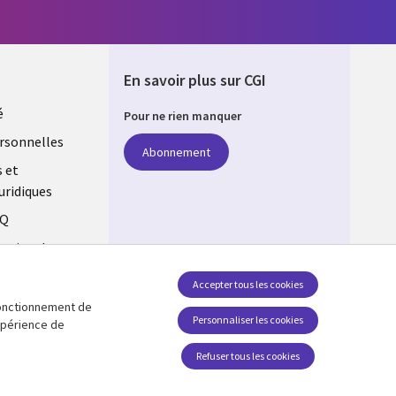
En savoir plus sur CGI
é
Pour ne rien manquer
rsonnelles
Abonnement
s et
uridiques
AQ
estion des
Accepter tous les cookies
 fonctionnement de
Suivez-nous
Personnaliser les cookies
expérience de
Social Media Global FR
Refuser tous les cookies