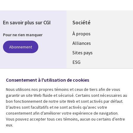
En savoir plus sur CGI
Société
À propos
Pour ne rien manquer
Alliances
Abonnement
Sites pays
ESG
Nos bureaux
Suivez-nous
Consentement à l'utilisation de cookies
Fusions
Nous utilisons nos propres témoins et ceux de tiers afin de vous
Social
Salle de presse
garantir un site Web fluide et sécurisé. Certains sont nécessaires au
Media
bon fonctionnement de notre site Web et sont activés par défaut.
Global
D’autres sont facultatifs et ne sont activés qu’avec votre
FR
consentement afin d’améliorer votre expérience de navigation.
Ressources
Support
Vous pouvez accepter tous ces témoins, aucun ou certains d’entre
eux.
Articles
Accessibilité