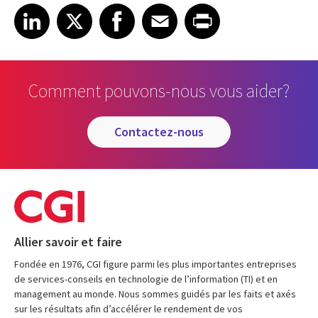
Share article on LinkedIn
Share article on X
Share article on Facebook
Share article on Email
Share article on Print
LinkedIn
X
Facebook
Email
Print
Comment pouvons-nous vous aider?
contactez-nous
Allier savoir et faire
Fondée en 1976, CGI figure parmi les plus importantes entreprises
de services-conseils en technologie de l’information (TI) et en
management au monde. Nous sommes guidés par les faits et axés
sur les résultats afin d’accélérer le rendement de vos