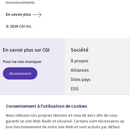
investissements.
En savoir plus
© 2026 CGI inc.
En savoir plus sur CGI
Société
À propos
Pour ne rien manquer
Alliances
Abonnement
Sites pays
ESG
Nos bureaux
Suivez-nous
Consentement à l'utilisation de cookies
Fusions
Nous utilisons nos propres témoins et ceux de tiers afin de vous
Social
Salle de presse
garantir un site Web fluide et sécurisé. Certains sont nécessaires au
Media
bon fonctionnement de notre site Web et sont activés par défaut.
Global