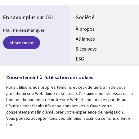
En savoir plus sur CGI
Société
À propos
Pour ne rien manquer
Alliances
Abonnement
Sites pays
ESG
Nos bureaux
Suivez-nous
Consentement à l'utilisation de cookies
Fusions
Nous utilisons nos propres témoins et ceux de tiers afin de vous
Social
Salle de presse
garantir un site Web fluide et sécurisé. Certains sont nécessaires au
Media
bon fonctionnement de notre site Web et sont activés par défaut.
Global
D’autres sont facultatifs et ne sont activés qu’avec votre
FR
consentement afin d’améliorer votre expérience de navigation.
Ressources
Support
Vous pouvez accepter tous ces témoins, aucun ou certains d’entre
eux.
Articles
Accessibilité
Blogues
Données Personnelles