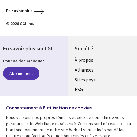
En savoir plus
© 2026 CGI inc.
En savoir plus sur CGI
Société
À propos
Pour ne rien manquer
Alliances
Abonnement
Sites pays
ESG
Nos bureaux
Suivez-nous
Consentement à l'utilisation de cookies
Fusions
Nous utilisons nos propres témoins et ceux de tiers afin de vous
Social
Salle de presse
garantir un site Web fluide et sécurisé. Certains sont nécessaires au
Media
bon fonctionnement de notre site Web et sont activés par défaut.
Global
D’autres sont facultatifs et ne sont activés qu’avec votre