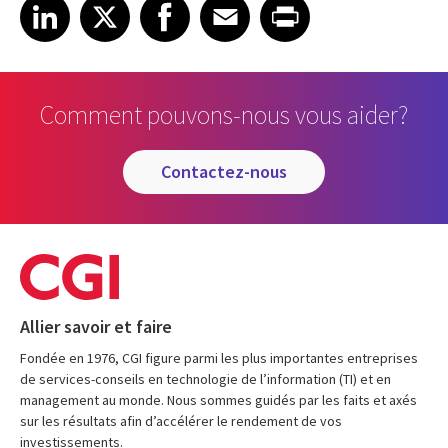
Share article on LinkedIn
Share article on X
Share article on Facebook
Share article on Email
Share article on Print
LinkedIn
X
Facebook
Email
Print
Comment pouvons-nous vous aider?
contactez-nous
Allier savoir et faire
Fondée en 1976, CGI figure parmi les plus importantes entreprises
de services-conseils en technologie de l’information (TI) et en
management au monde. Nous sommes guidés par les faits et axés
sur les résultats afin d’accélérer le rendement de vos
investissements.