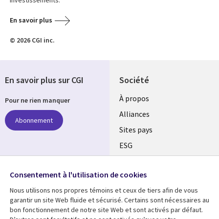
investissements.
En savoir plus
© 2026 CGI inc.
En savoir plus sur CGI
Société
À propos
Pour ne rien manquer
Alliances
Abonnement
Sites pays
ESG
Nos bureaux
Suivez-nous
Consentement à l'utilisation de cookies
Fusions
Nous utilisons nos propres témoins et ceux de tiers afin de vous
Social
Salle de presse
garantir un site Web fluide et sécurisé. Certains sont nécessaires au
Media
bon fonctionnement de notre site Web et sont activés par défaut.
Global