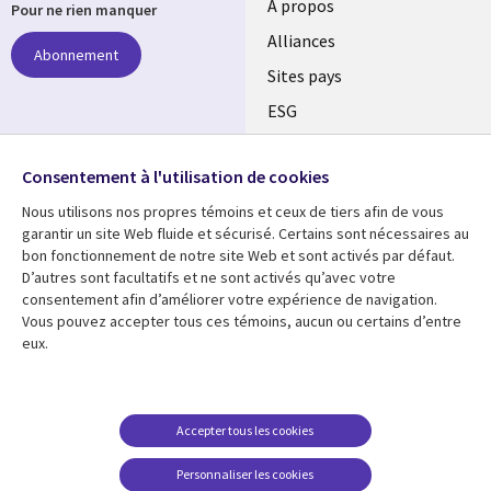
À propos
Pour ne rien manquer
Alliances
Abonnement
Sites pays
ESG
Nos bureaux
Suivez-nous
Consentement à l'utilisation de cookies
Fusions
Nous utilisons nos propres témoins et ceux de tiers afin de vous
Social
Salle de presse
garantir un site Web fluide et sécurisé. Certains sont nécessaires au
Media
bon fonctionnement de notre site Web et sont activés par défaut.
Global
D’autres sont facultatifs et ne sont activés qu’avec votre
FR
consentement afin d’améliorer votre expérience de navigation.
Ressources
Support
Vous pouvez accepter tous ces témoins, aucun ou certains d’entre
eux.
Articles
Accessibilité
Blogues
Données Personnelles
Études de cas
Restrictions et
Accepter tous les cookies
conditions juridiques
Événements
Personnaliser les cookies
Carrières FAQ